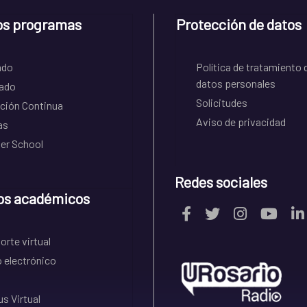
os programas
Protección de datos
ado
Política de tratamiento 
datos personales
ado
Solicitudes
ción Continua
Aviso de privacidad
as
r School
Redes sociales
os académicos
rte virtual
 electrónico
s Virtual