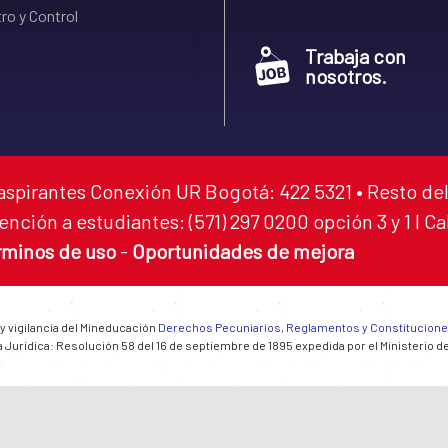
ro y Control
Trabaja con
nosotros.
aspirantes Conexión UR Bogotá: 422 5321 • Resto del
ención a estudiantes: (571) 297 0200 opción 3 y 1 I C
rminos de uso
-
Oportunidades de mejora
 y vigilancia del Mineducación
Derechos Pecuniarios, Reglamentos y Constitucion
 Jurídica: Resolución 58 del 16 de septiembre de 1895 expedida por el Ministerio d