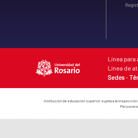
Regist
Línea para 
Línea de at
Sedes
-
Té
Institución de educación superior sujeta a la inspección
Personería