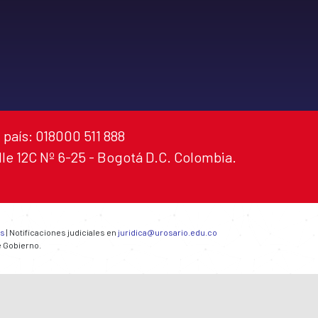
 país: 018000 511 888
alle 12C Nº 6-25 - Bogotá D.C. Colombia.
es
| Notificaciones judiciales en
juridica@urosario.edu.co
e Gobierno.