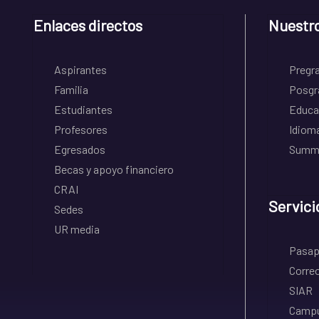
Enlaces directos
Nuestr
Aspirantes
Pregr
Familia
Posgr
Estudiantes
Educa
Profesores
Idiom
Egresados
Summe
Becas y apoyo financiero
CRAI
Servici
Sedes
UR media
Pasapo
Correo
SIAR
Campu