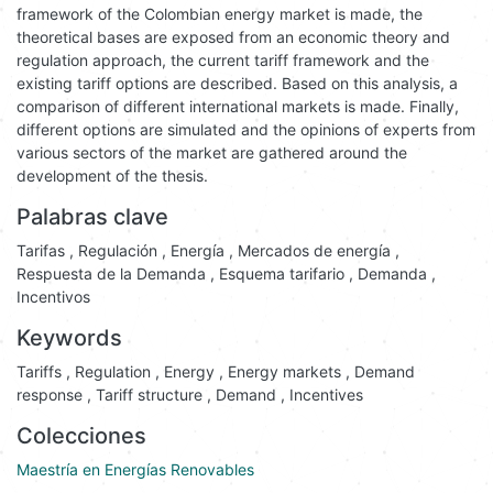
reductions and opportunities for all market participants. To
achieve the objective, a diagnosis of the legal and regulatory
framework of the Colombian energy market is made, the
theoretical bases are exposed from an economic theory and
regulation approach, the current tariff framework and the
existing tariff options are described. Based on this analysis, a
comparison of different international markets is made. Finally,
different options are simulated and the opinions of experts from
various sectors of the market are gathered around the
development of the thesis.
Palabras clave
Tarifas
,
Regulación
,
Energía
,
Mercados de energía
,
Respuesta de la Demanda
,
Esquema tarifario
,
Demanda
,
Incentivos
Keywords
Tariffs
,
Regulation
,
Energy
,
Energy markets
,
Demand
response
,
Tariff structure
,
Demand
,
Incentives
Colecciones