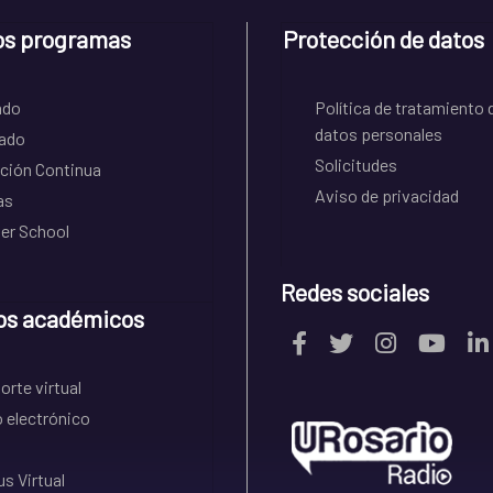
os programas
Protección de datos
ado
Política de tratamiento 
datos personales
ado
Solicitudes
ción Continua
Aviso de privacidad
as
r School
Redes sociales
os académicos
rte virtual
 electrónico
s Virtual