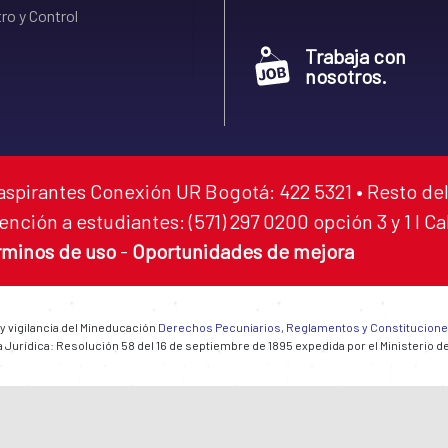
ro y Control
Trabaja con
nosotros.
aspirantes Conexión UR Bogotá: 422 5321 • Resto del
ención a estudiantes: (571) 297 0200 opción 3 y 1 I C
rminos de uso
-
Oportunidades de mejora
 y vigilancia del Mineducación
Derechos Pecuniarios, Reglamentos y Constitucion
 Jurídica: Resolución 58 del 16 de septiembre de 1895 expedida por el Ministerio d