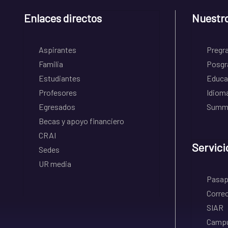
Enlaces directos
Nuestr
Aspirantes
Pregr
Familia
Posgr
Estudiantes
Educa
Profesores
Idiom
Egresados
Summe
Becas y apoyo financiero
CRAI
Servici
Sedes
UR media
Pasapo
Correo
SIAR
Campu