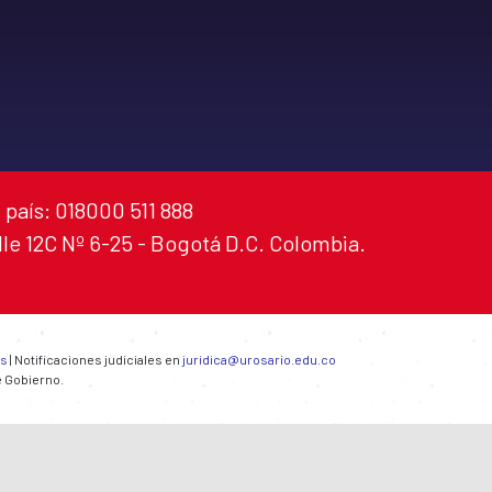
 país: 018000 511 888
alle 12C Nº 6-25 - Bogotá D.C. Colombia.
es
| Notificaciones judiciales en
juridica@urosario.edu.co
e Gobierno.