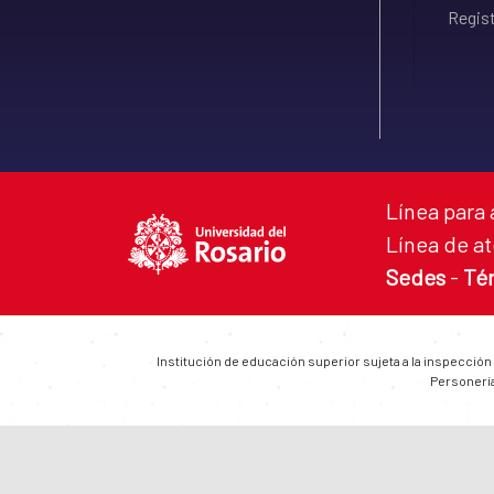
Regist
Línea para 
Línea de at
Sedes
-
Té
Institución de educación superior sujeta a la inspección
Personería