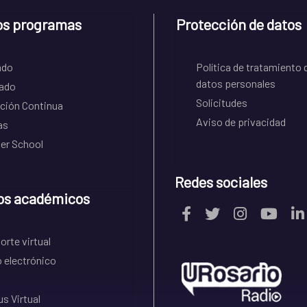
os programas
Protección de datos
ado
Política de tratamiento 
datos personales
ado
Solicitudes
ción Continua
Aviso de privacidad
as
r School
Redes sociales
os académicos
rte virtual
 electrónico
s Virtual