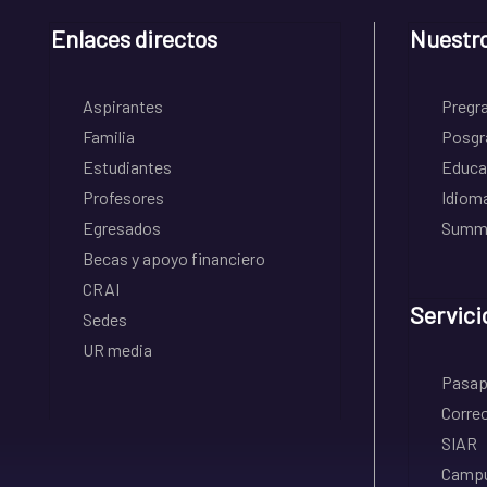
Enlaces directos
Nuestr
Aspirantes
Pregr
Familia
Posgr
Estudiantes
Educa
Profesores
Idiom
Egresados
Summe
Becas y apoyo financiero
CRAI
Servici
Sedes
UR media
Pasapo
Correo
SIAR
Campu