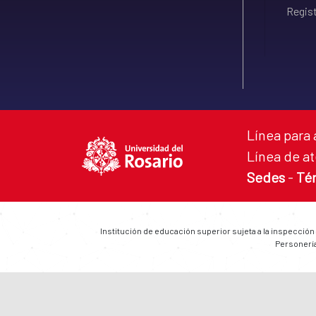
Regist
Línea para 
Línea de at
Sedes
-
Té
Institución de educación superior sujeta a la inspección
Personería