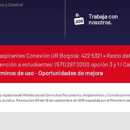
ro y Control
Trabaja con
nosotros.
aspirantes Conexión UR Bogotá: 422 5321 • Resto del
ención a estudiantes: (571) 297 0200 opción 3 y 1 I C
rminos de uso
-
Oportunidades de mejora
 y vigilancia del Mineducación
Derechos Pecuniarios, Reglamentos y Constitucion
 Jurídica: Resolución 58 del 16 de septiembre de 1895 expedida por el Ministerio d