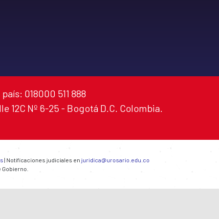
 país: 018000 511 888
alle 12C Nº 6-25 - Bogotá D.C. Colombia.
es
| Notificaciones judiciales en
juridica@urosario.edu.co
e Gobierno.