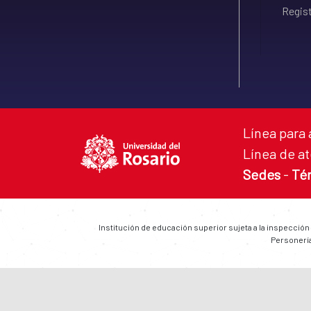
Regist
Línea para 
Línea de at
Sedes
-
Té
Institución de educación superior sujeta a la inspección
Personería