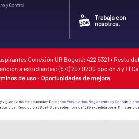
ro y Control
Trabaja con
nosotros.
aspirantes Conexión UR Bogotá: 422 5321 • Resto del
ención a estudiantes: (571) 297 0200 opción 3 y 1 I C
rminos de uso
-
Oportunidades de mejora
 y vigilancia del Mineducación
Derechos Pecuniarios, Reglamentos y Constitucion
 Jurídica: Resolución 58 del 16 de septiembre de 1895 expedida por el Ministerio d