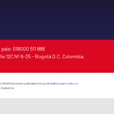
 país: 018000 511 888
alle 12C Nº 6-25 - Bogotá D.C. Colombia.
es
| Notificaciones judiciales en
juridica@urosario.edu.co
e Gobierno.