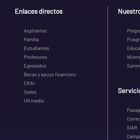
Enlaces directos
Nuestr
Aspirantes
Pregr
Familia
Posgr
Estudiantes
Educa
Profesores
Idiom
Egresados
Summe
Becas y apoyo financiero
CRAI
Servici
Sedes
UR media
Pasapo
Correo
SIAR
Campu