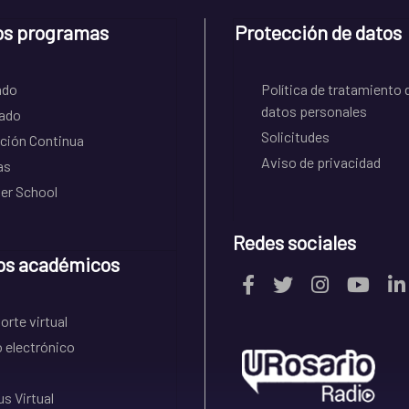
os programas
Protección de datos
ado
Política de tratamiento 
datos personales
ado
Solicitudes
ción Continua
Aviso de privacidad
as
r School
Redes sociales
os académicos
rte virtual
 electrónico
s Virtual