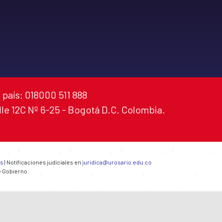
 país: 018000 511 888
alle 12C Nº 6-25 - Bogotá D.C. Colombia.
es
| Notificaciones judiciales en
juridica@urosario.edu.co
e Gobierno.