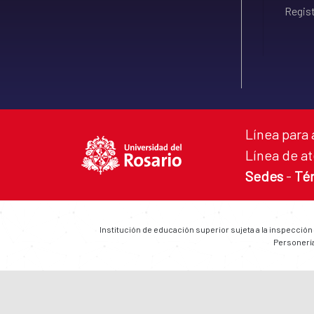
Regist
Línea para 
Línea de at
Sedes
-
Té
Institución de educación superior sujeta a la inspección
Personería