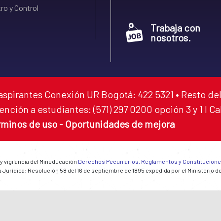
ro y Control
Trabaja con
nosotros.
aspirantes Conexión UR Bogotá: 422 5321 • Resto del
ención a estudiantes: (571) 297 0200 opción 3 y 1 I C
rminos de uso
-
Oportunidades de mejora
 y vigilancia del Mineducación
Derechos Pecuniarios, Reglamentos y Constitucion
 Jurídica: Resolución 58 del 16 de septiembre de 1895 expedida por el Ministerio d