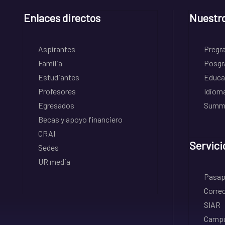
Enlaces directos
Nuestr
Aspirantes
Pregr
Familia
Posgr
Estudiantes
Educa
Profesores
Idiom
Egresados
Summe
Becas y apoyo financiero
CRAI
Servici
Sedes
UR media
Pasapo
Correo
SIAR
Campu