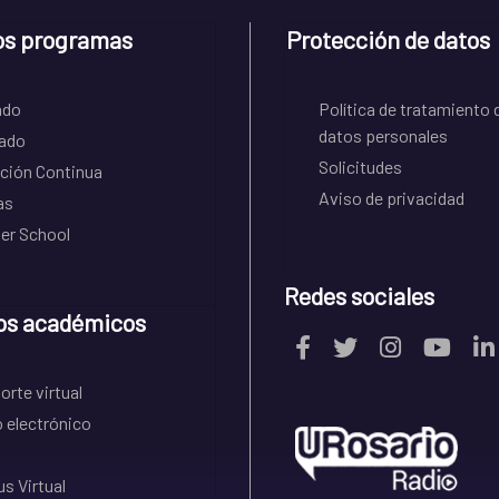
os programas
Protección de datos
ado
Política de tratamiento 
datos personales
ado
Solicitudes
ción Continua
Aviso de privacidad
as
r School
Redes sociales
os académicos
rte virtual
 electrónico
s Virtual