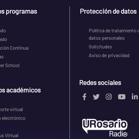
os programas
Protección de datos
ado
Política de tratamiento 
datos personales
ado
Solicitudes
ción Continua
Aviso de privacidad
as
r School
Redes sociales
os académicos
rte virtual
 electrónico
s Virtual