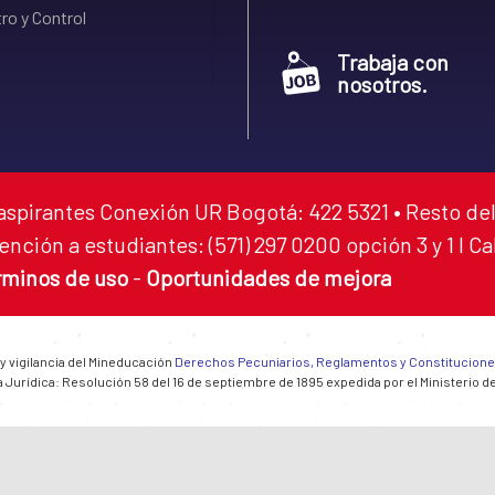
ro y Control
Trabaja con
nosotros.
aspirantes Conexión UR Bogotá: 422 5321 • Resto del
ención a estudiantes: (571) 297 0200 opción 3 y 1 I C
rminos de uso
-
Oportunidades de mejora
 y vigilancia del Mineducación
Derechos Pecuniarios, Reglamentos y Constitucion
 Jurídica: Resolución 58 del 16 de septiembre de 1895 expedida por el Ministerio d