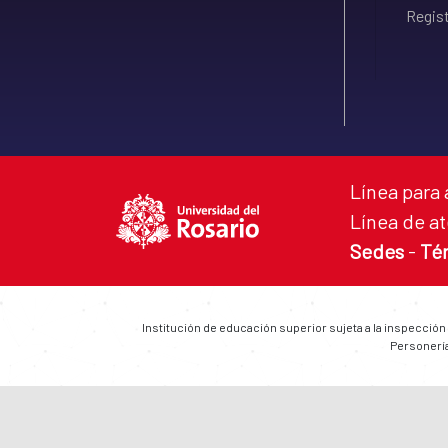
Regist
Línea para 
Línea de at
Sedes
-
Té
Institución de educación superior sujeta a la inspección
Personería