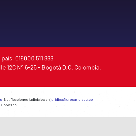
 país: 018000 511 888
alle 12C Nº 6-25 - Bogotá D.C. Colombia.
es
| Notificaciones judiciales en
juridica@urosario.edu.co
e Gobierno.