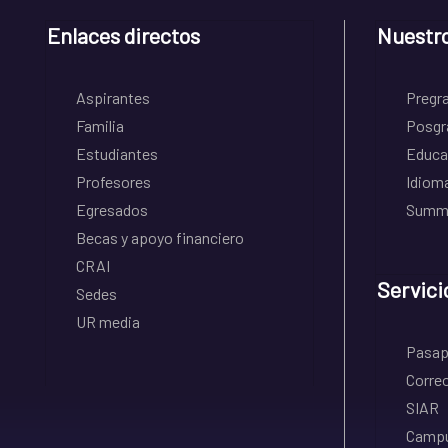
Enlaces directos
Nuestr
Aspirantes
Pregr
Familia
Posgr
Estudiantes
Educa
Profesores
Idiom
Egresados
Summe
Becas y apoyo financiero
CRAI
Servici
Sedes
UR media
Pasapo
Correo
SIAR
Campu