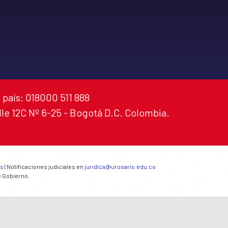
 país: 018000 511 888
alle 12C Nº 6-25 - Bogotá D.C. Colombia.
es
| Notificaciones judiciales en
juridica@urosario.edu.co
e Gobierno.