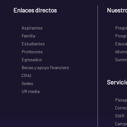
Enlaces directos
Nuestr
Aspirantes
Pregr
Familia
Posgr
Estudiantes
Educa
Profesores
Idiom
Egresados
Summe
Becas y apoyo financiero
CRAI
Servici
Sedes
UR media
Pasapo
Correo
SIAR
Campu