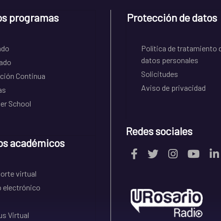
os programas
Protección de datos
ado
Política de tratamiento 
datos personales
ado
Solicitudes
ción Continua
Aviso de privacidad
as
r School
Redes sociales
os académicos
rte virtual
 electrónico
s Virtual