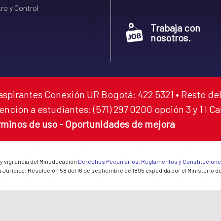
ro y Control
Trabaja con
nosotros.
aspirantes Conexión UR Bogotá: 422 5321 • Resto del
ención a estudiantes: (571) 297 0200 opción 3 y 1 I C
rminos de uso
-
Oportunidades de mejora
 y vigilancia del Mineducación
Derechos Pecuniarios, Reglamentos y Constitucion
 Jurídica: Resolución 58 del 16 de septiembre de 1895 expedida por el Ministerio d