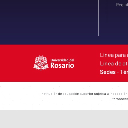
Regist
Línea para 
Línea de at
Sedes
-
Té
Institución de educación superior sujeta a la inspección
Personería