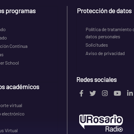
os programas
Protección de datos
ado
Política de tratamiento 
datos personales
ado
Solicitudes
ción Continua
Aviso de privacidad
as
r School
Redes sociales
os académicos
rte virtual
 electrónico
s Virtual