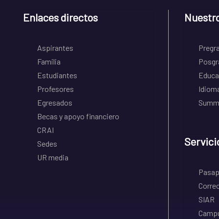
Enlaces directos
Nuestr
Aspirantes
Pregr
Familia
Posgr
Estudiantes
Educa
Profesores
Idiom
Egresados
Summe
Becas y apoyo financiero
CRAI
Servici
Sedes
UR media
Pasapo
Correo
SIAR
Campu