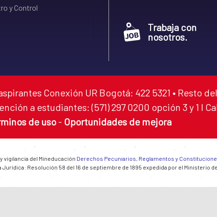
ro y Control
Trabaja con
nosotros.
aspirantes Conexión UR Bogotá: 422 5321 • Resto del
ención a estudiantes: (571) 297 0200 opción 3 y 1 I C
rminos de uso
-
Oportunidades de mejora
 y vigilancia del Mineducación
Derechos Pecuniarios, Reglamentos y Constitucion
 Jurídica: Resolución 58 del 16 de septiembre de 1895 expedida por el Ministerio d