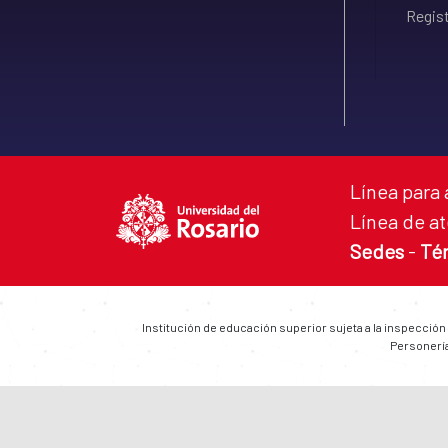
Regist
Línea para 
Línea de at
Sedes
-
Té
Institución de educación superior sujeta a la inspección
Personería