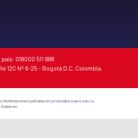
 país: 018000 511 888
alle 12C Nº 6-25 - Bogotá D.C. Colombia.
es
| Notificaciones judiciales en
juridica@urosario.edu.co
e Gobierno.