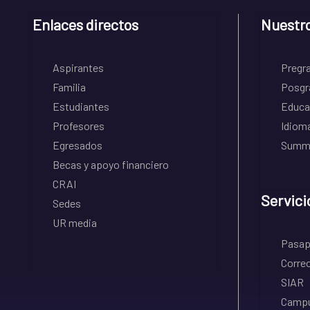
Enlaces directos
Nuestr
Aspirantes
Pregr
Familia
Posgr
Estudiantes
Educa
Profesores
Idiom
Egresados
Summe
Becas y apoyo financiero
CRAI
Servici
Sedes
UR media
Pasapo
Correo
SIAR
Campu