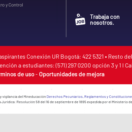
ro y Control
Trabaja con
nosotros.
aspirantes Conexión UR Bogotá: 422 5321 • Resto del
ención a estudiantes: (571) 297 0200 opción 3 y 1 I C
rminos de uso
-
Oportunidades de mejora
 y vigilancia del Mineducación
Derechos Pecuniarios, Reglamentos y Constitucion
 Jurídica: Resolución 58 del 16 de septiembre de 1895 expedida por el Ministerio d