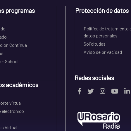
os programas
Protección de datos
ado
Política de tratamiento 
datos personales
ado
Solicitudes
ción Continua
Aviso de privacidad
as
r School
Redes sociales
os académicos
rte virtual
 electrónico
s Virtual