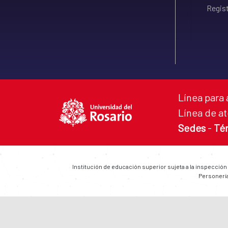
Regist
Línea para 
Línea de at
Sedes
-
Té
Institución de educación superior sujeta a la inspección
Personería