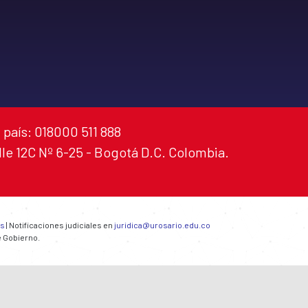
 país: 018000 511 888
alle 12C Nº 6-25 - Bogotá D.C. Colombia.
es
| Notificaciones judiciales en
juridica@urosario.edu.co
e Gobierno.