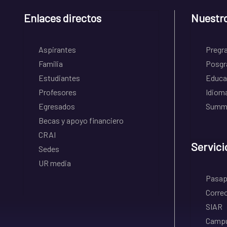
Enlaces directos
Nuestr
Aspirantes
Pregr
Familia
Posgr
Estudiantes
Educa
Profesores
Idiom
Egresados
Summe
Becas y apoyo financiero
CRAI
Servici
Sedes
UR media
Pasapo
Correo
SIAR
Campu