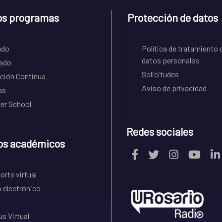
os programas
Protección de datos
ado
Política de tratamiento 
datos personales
ado
Solicitudes
ción Continua
Aviso de privacidad
as
r School
Redes sociales
os académicos
rte virtual
 electrónico
s Virtual