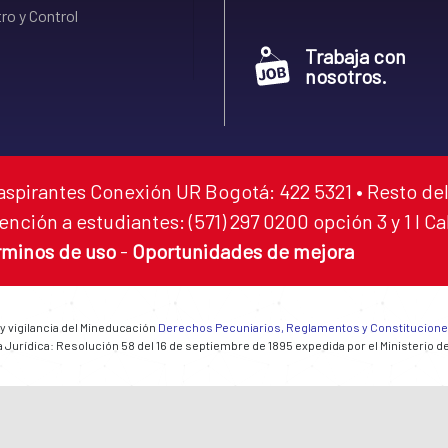
ro y Control
Trabaja con
nosotros.
aspirantes Conexión UR Bogotá: 422 5321 • Resto del
ención a estudiantes: (571) 297 0200 opción 3 y 1 I C
rminos de uso
-
Oportunidades de mejora
 y vigilancia del Mineducación
Derechos Pecuniarios, Reglamentos y Constitucion
 Jurídica: Resolución 58 del 16 de septiembre de 1895 expedida por el Ministerio d