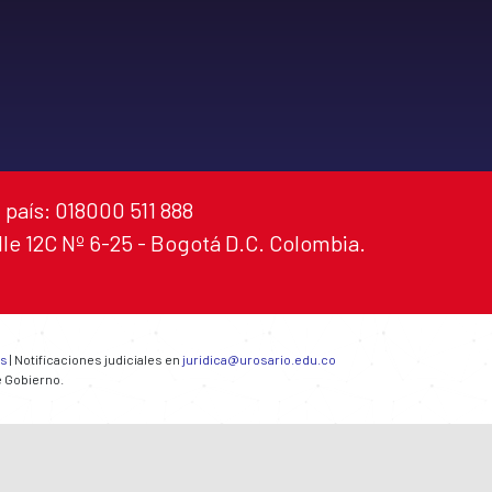
 país: 018000 511 888
alle 12C Nº 6-25 - Bogotá D.C. Colombia.
es
| Notificaciones judiciales en
juridica@urosario.edu.co
e Gobierno.