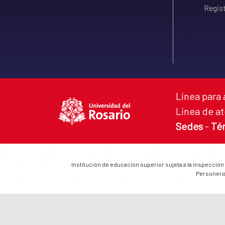
Regist
Línea para 
Línea de at
Sedes
-
Té
Institución de educación superior sujeta a la inspección
Personería