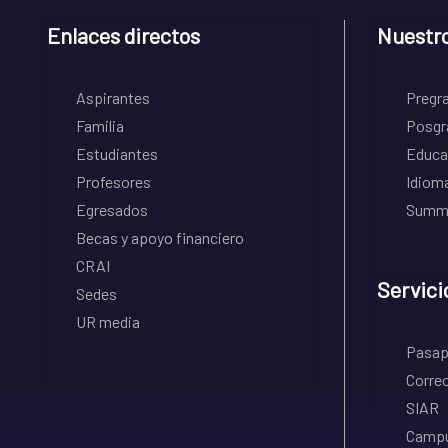
Enlaces directos
Nuestr
Aspirantes
Pregr
Familia
Posgr
Estudiantes
Educa
Profesores
Idiom
Egresados
Summe
Becas y apoyo financiero
CRAI
Servici
Sedes
UR media
Pasapo
Correo
SIAR
Campu