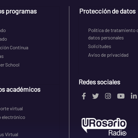
os programas
Protección de datos
ado
Política de tratamiento 
datos personales
ado
Solicitudes
ción Continua
Aviso de privacidad
as
r School
Redes sociales
os académicos
rte virtual
 electrónico
s Virtual