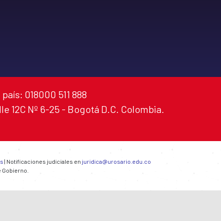
 país: 018000 511 888
alle 12C Nº 6-25 - Bogotá D.C. Colombia.
es
| Notificaciones judiciales en
juridica@urosario.edu.co
e Gobierno.