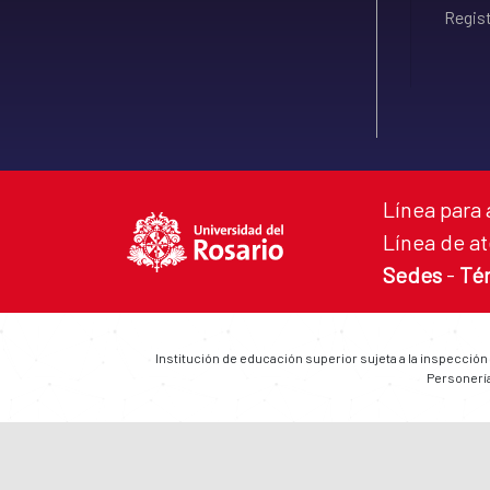
Regist
Línea para 
Línea de at
Sedes
-
Té
Institución de educación superior sujeta a la inspección
Personería