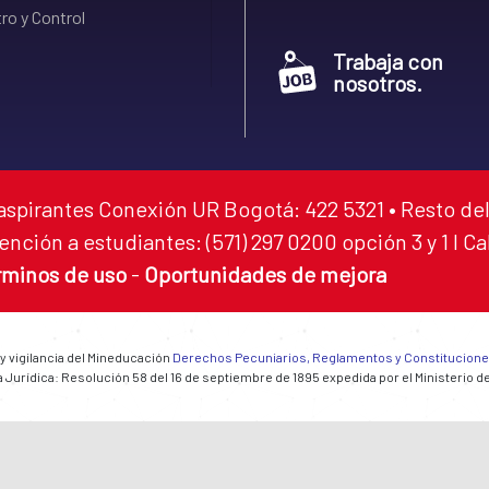
ro y Control
Trabaja con
nosotros.
aspirantes Conexión UR Bogotá: 422 5321 • Resto del
ención a estudiantes: (571) 297 0200 opción 3 y 1 I C
rminos de uso
-
Oportunidades de mejora
 y vigilancia del Mineducación
Derechos Pecuniarios, Reglamentos y Constitucion
 Jurídica: Resolución 58 del 16 de septiembre de 1895 expedida por el Ministerio d