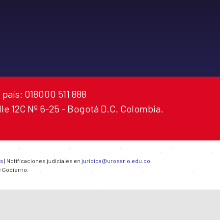
 país: 018000 511 888
alle 12C Nº 6-25 - Bogotá D.C. Colombia.
es
| Notificaciones judiciales en
juridica@urosario.edu.co
e Gobierno.