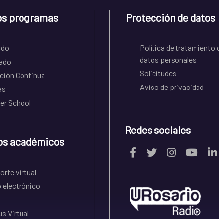
os programas
Protección de datos
ado
Política de tratamiento 
datos personales
ado
Solicitudes
ción Continua
Aviso de privacidad
as
r School
Redes sociales
os académicos
rte virtual
 electrónico
s Virtual