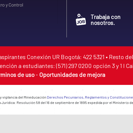
ro y Control
Trabaja con
nosotros.
aspirantes Conexión UR Bogotá: 422 5321 • Resto del
ención a estudiantes: (571) 297 0200 opción 3 y 1 I C
rminos de uso
-
Oportunidades de mejora
 y vigilancia del Mineducación
Derechos Pecuniarios, Reglamentos y Constitucion
 Jurídica: Resolución 58 del 16 de septiembre de 1895 expedida por el Ministerio d