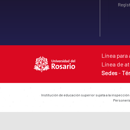
Regist
Línea para 
Línea de at
Sedes
-
Té
Institución de educación superior sujeta a la inspección
Personería