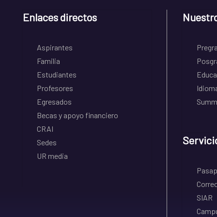
Enlaces directos
Nuestr
Aspirantes
Pregr
Familia
Posgr
Estudiantes
Educa
Profesores
Idiom
Egresados
Summe
Becas y apoyo financiero
CRAI
Servici
Sedes
UR media
Pasapo
Correo
SIAR
Campu