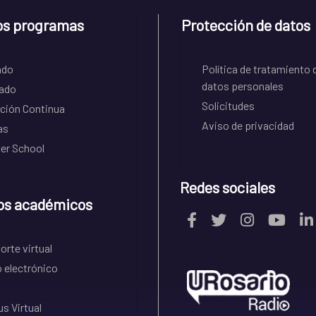
os programas
Protección de datos
ado
Política de tratamiento 
datos personales
ado
Solicitudes
ción Continua
Aviso de privacidad
as
r School
Redes sociales
os académicos
rte virtual
 electrónico
s Virtual