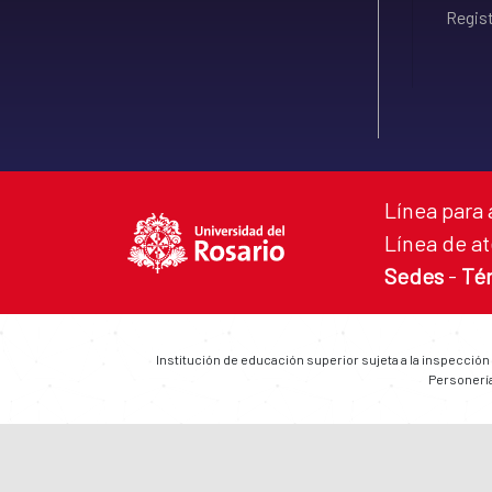
Regist
Línea para 
Línea de at
Sedes
-
Té
Institución de educación superior sujeta a la inspección
Personería