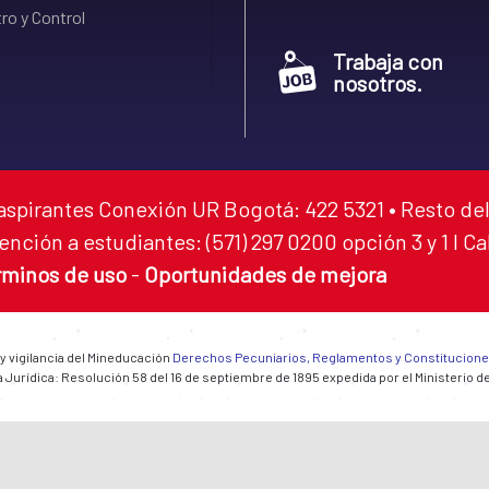
ro y Control
Trabaja con
nosotros.
aspirantes Conexión UR Bogotá: 422 5321 • Resto del
ención a estudiantes: (571) 297 0200 opción 3 y 1 I C
rminos de uso
-
Oportunidades de mejora
 y vigilancia del Mineducación
Derechos Pecuniarios, Reglamentos y Constitucion
 Jurídica: Resolución 58 del 16 de septiembre de 1895 expedida por el Ministerio d