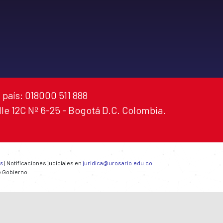
 país: 018000 511 888
alle 12C Nº 6-25 - Bogotá D.C. Colombia.
es
| Notificaciones judiciales en
juridica@urosario.edu.co
e Gobierno.