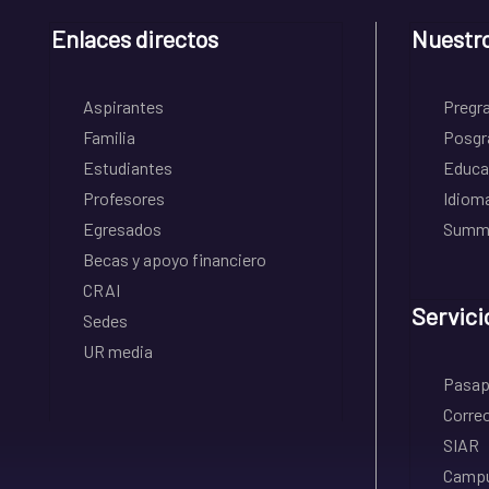
Enlaces directos
Nuestr
Aspirantes
Pregr
Familia
Posgr
Estudiantes
Educa
Profesores
Idiom
Egresados
Summe
Becas y apoyo financiero
CRAI
Servici
Sedes
UR media
Pasapo
Correo
SIAR
Campu