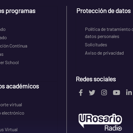
os programas
Protección de datos
ado
Política de tratamiento 
datos personales
ado
Solicitudes
ción Continua
Aviso de privacidad
as
r School
Redes sociales
os académicos
rte virtual
 electrónico
s Virtual