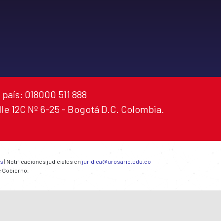
 país: 018000 511 888
alle 12C Nº 6-25 - Bogotá D.C. Colombia.
es
| Notificaciones judiciales en
juridica@urosario.edu.co
e Gobierno.