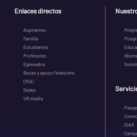
Enlaces directos
Nuestr
Aspirantes
Pregr
Familia
Posgr
Estudiantes
Educa
Profesores
Idiom
Egresados
Summe
Becas y apoyo financiero
CRAI
Servici
Sedes
UR media
Pasapo
Correo
SIAR
Campu