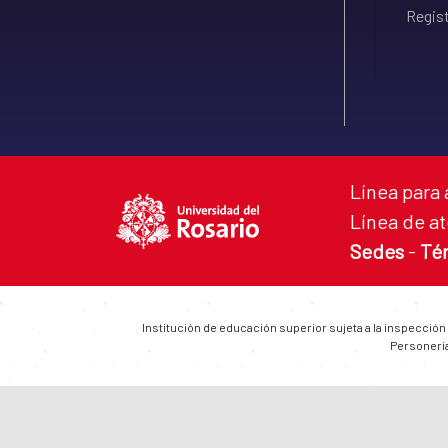
Regist
Línea para 
Línea de at
Sedes
-
Té
Institución de educación superior sujeta a la inspección
Personería