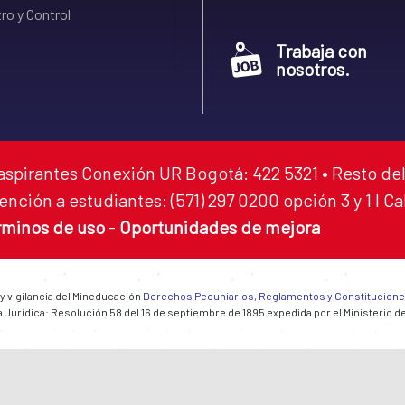
ro y Control
Trabaja con
nosotros.
aspirantes Conexión UR Bogotá: 422 5321 • Resto del
ención a estudiantes: (571) 297 0200 opción 3 y 1 I C
rminos de uso
-
Oportunidades de mejora
 y vigilancia del Mineducación
Derechos Pecuniarios, Reglamentos y Constitucion
 Jurídica: Resolución 58 del 16 de septiembre de 1895 expedida por el Ministerio d