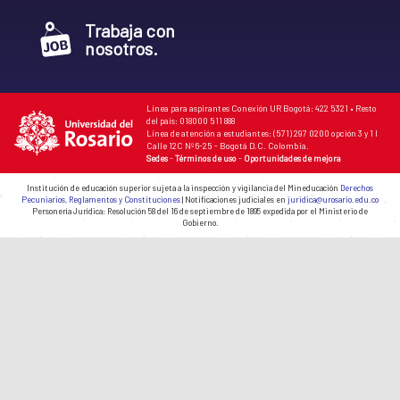
Trabaja con
nosotros.
Línea para aspirantes Conexión UR Bogotá: 422 5321 • Resto
del país: 018000 511 888
Línea de atención a estudiantes: (571) 297 0200 opción 3 y 1 I
Calle 12C Nº 6-25 - Bogotá D.C. Colombia.
Sedes
-
Términos de uso
-
Oportunidades de mejora
Institución de educación superior sujeta a la inspección y vigilancia del Mineducación
Derechos
Pecuniarios, Reglamentos y Constituciones
| Notificaciones judiciales en
juridica@urosario.edu.co
Personería Jurídica: Resolución 58 del 16 de septiembre de 1895 expedida por el Ministerio de
Gobierno.