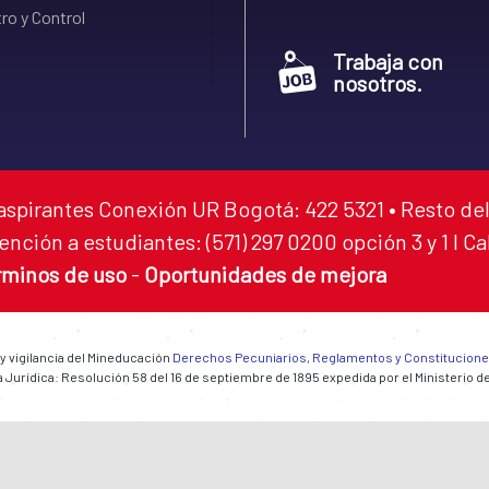
ro y Control
Trabaja con
nosotros.
aspirantes Conexión UR Bogotá: 422 5321 • Resto del
ención a estudiantes: (571) 297 0200 opción 3 y 1 I C
rminos de uso
-
Oportunidades de mejora
 y vigilancia del Mineducación
Derechos Pecuniarios, Reglamentos y Constitucion
 Jurídica: Resolución 58 del 16 de septiembre de 1895 expedida por el Ministerio d