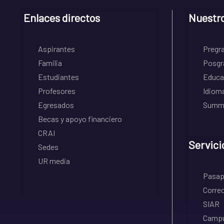
Enlaces directos
Nuestr
Aspirantes
Pregr
Familia
Posgr
Estudiantes
Educa
Profesores
Idiom
Egresados
Summe
Becas y apoyo financiero
CRAI
Servici
Sedes
UR media
Pasapo
Correo
SIAR
Campu