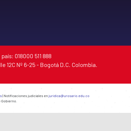
 país: 018000 511 888
alle 12C Nº 6-25 - Bogotá D.C. Colombia.
es
| Notificaciones judiciales en
juridica@urosario.edu.co
e Gobierno.