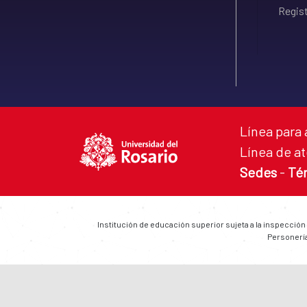
Regist
Línea para 
Línea de at
Sedes
-
Té
Institución de educación superior sujeta a la inspección
Personería