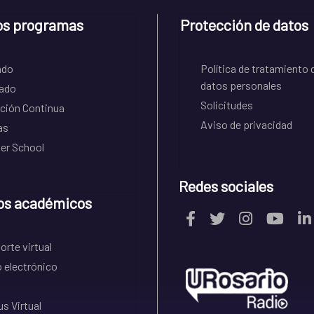
os programas
Protección de datos
ado
Política de tratamiento 
datos personales
ado
Solicitudes
ción Continua
Aviso de privacidad
as
r School
Redes sociales
os académicos
rte virtual
 electrónico
s Virtual