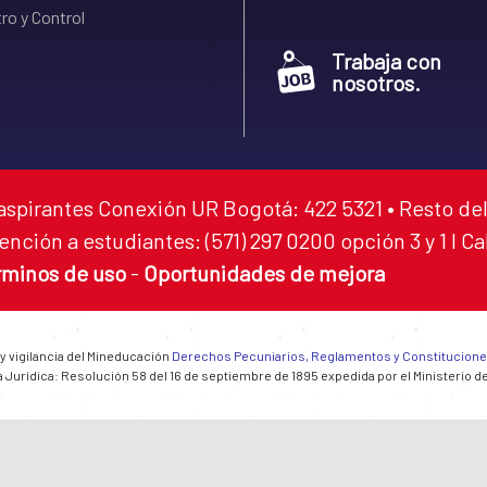
ro y Control
Trabaja con
nosotros.
aspirantes Conexión UR Bogotá: 422 5321 • Resto del
ención a estudiantes: (571) 297 0200 opción 3 y 1 I C
rminos de uso
-
Oportunidades de mejora
 y vigilancia del Mineducación
Derechos Pecuniarios, Reglamentos y Constitucion
 Jurídica: Resolución 58 del 16 de septiembre de 1895 expedida por el Ministerio d