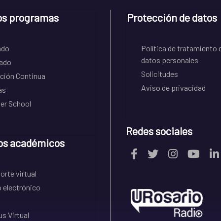
os programas
Protección de datos
ado
Política de tratamiento 
datos personales
ado
Solicitudes
ción Continua
Aviso de privacidad
as
r School
Redes sociales
os académicos
rte virtual
 electrónico
s Virtual