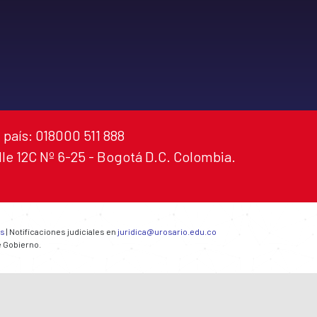
 país: 018000 511 888
alle 12C Nº 6-25 - Bogotá D.C. Colombia.
es
| Notificaciones judiciales en
juridica@urosario.edu.co
e Gobierno.