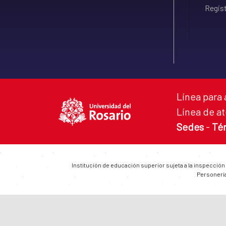
Regist
Línea para 
Línea de at
Sedes
-
Té
Institución de educación superior sujeta a la inspección
Personería