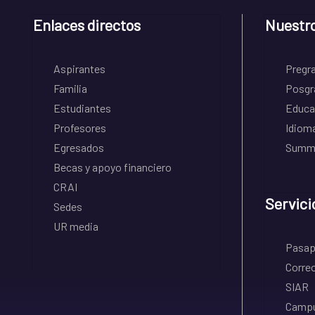
Enlaces directos
Nuestr
Aspirantes
Pregr
Familia
Posgr
Estudiantes
Educa
Profesores
Idiom
Egresados
Summe
Becas y apoyo financiero
CRAI
Servici
Sedes
UR media
Pasapo
Correo
SIAR
Campu