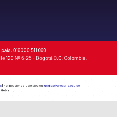
 país: 018000 511 888
alle 12C Nº 6-25 - Bogotá D.C. Colombia.
es
| Notificaciones judiciales en
juridica@urosario.edu.co
e Gobierno.