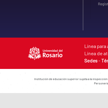
Regist
Línea para 
Línea de at
Sedes
-
Té
Institución de educación superior sujeta a la inspección
Personería