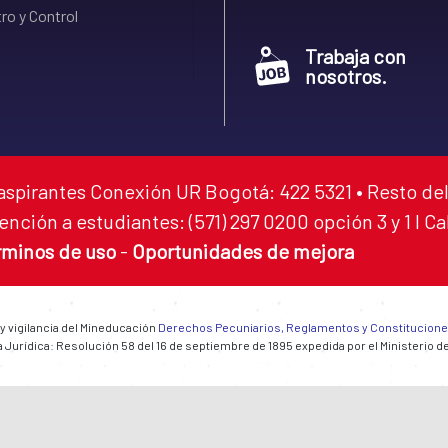
ro y Control
Trabaja con
nosotros.
aspirantes Conexión UR Bogotá: 422 5321 • Resto del
ención a estudiantes: (571) 297 0200 opción 3 y 1 I C
rminos de uso
-
Oportunidades de mejora
 y vigilancia del Mineducación
Derechos Pecuniarios, Reglamentos y Constitucion
 Jurídica: Resolución 58 del 16 de septiembre de 1895 expedida por el Ministerio d