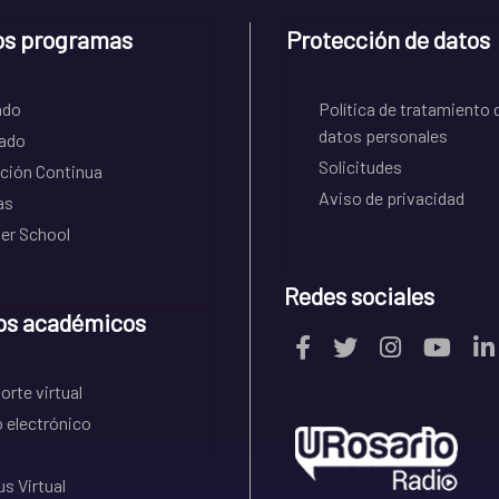
os programas
Protección de datos
ado
Política de tratamiento 
datos personales
ado
Solicitudes
ción Continua
Aviso de privacidad
as
r School
Redes sociales
os académicos
rte virtual
 electrónico
s Virtual