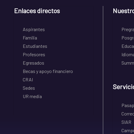
Enlaces directos
Nuestr
Aspirantes
Pregr
Familia
Posgr
Estudiantes
Educa
Profesores
Idiom
Egresados
Summe
Becas y apoyo financiero
CRAI
Servici
Sedes
UR media
Pasapo
Correo
SIAR
Campu