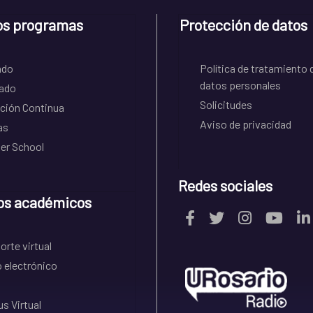
os programas
Protección de datos
ado
Política de tratamiento 
datos personales
ado
Solicitudes
ción Continua
Aviso de privacidad
as
r School
Redes sociales
os académicos
rte virtual
 electrónico
s Virtual