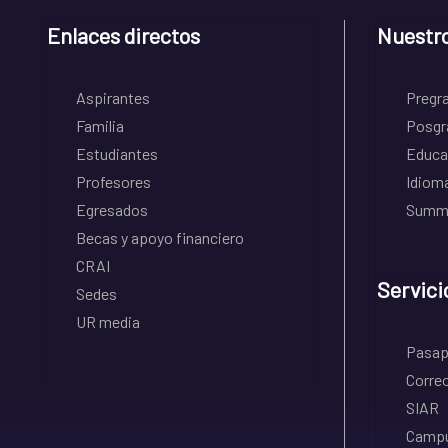
Enlaces directos
Nuestr
Aspirantes
Pregr
Familia
Posgr
Estudiantes
Educa
Profesores
Idiom
Egresados
Summe
Becas y apoyo financiero
CRAI
Servici
Sedes
UR media
Pasapo
Correo
SIAR
Campu