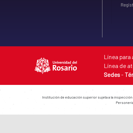
Regist
Línea para 
Línea de at
Sedes
-
Té
Institución de educación superior sujeta a la inspección
Personería