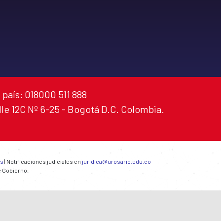
 país: 018000 511 888
alle 12C Nº 6-25 - Bogotá D.C. Colombia.
es
| Notificaciones judiciales en
juridica@urosario.edu.co
e Gobierno.