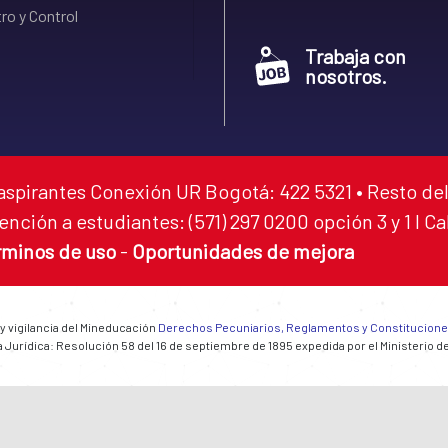
ro y Control
Trabaja con
nosotros.
aspirantes Conexión UR Bogotá: 422 5321 • Resto del
ención a estudiantes: (571) 297 0200 opción 3 y 1 I C
rminos de uso
-
Oportunidades de mejora
 y vigilancia del Mineducación
Derechos Pecuniarios, Reglamentos y Constitucion
 Jurídica: Resolución 58 del 16 de septiembre de 1895 expedida por el Ministerio d