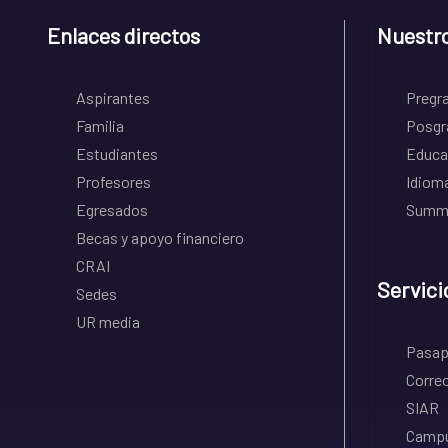
Enlaces directos
Nuestr
Aspirantes
Pregr
Familia
Posgr
Estudiantes
Educa
Profesores
Idiom
Egresados
Summe
Becas y apoyo financiero
CRAI
Servici
Sedes
UR media
Pasapo
Correo
SIAR
Campu