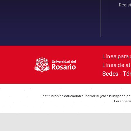
Regist
Línea para 
Línea de at
Sedes
-
Té
Institución de educación superior sujeta a la inspección
Personería