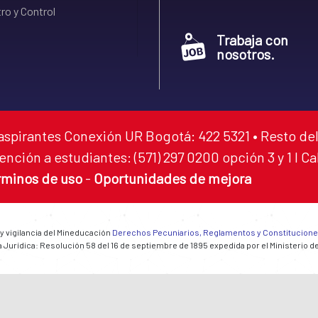
ro y Control
Trabaja con
nosotros.
aspirantes Conexión UR Bogotá: 422 5321 • Resto del
ención a estudiantes: (571) 297 0200 opción 3 y 1 I C
rminos de uso
-
Oportunidades de mejora
 y vigilancia del Mineducación
Derechos Pecuniarios, Reglamentos y Constitucion
 Jurídica: Resolución 58 del 16 de septiembre de 1895 expedida por el Ministerio d