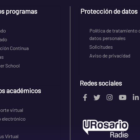
os programas
Protección de datos
ado
Política de tratamiento 
datos personales
ado
Solicitudes
ción Continua
Aviso de privacidad
as
r School
Redes sociales
os académicos
rte virtual
 electrónico
s Virtual