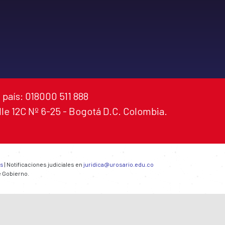
 país: 018000 511 888
alle 12C Nº 6-25 - Bogotá D.C. Colombia.
es
| Notificaciones judiciales en
juridica@urosario.edu.co
e Gobierno.