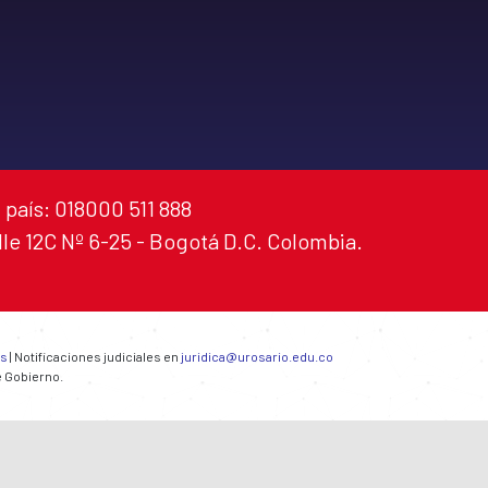
 país: 018000 511 888
alle 12C Nº 6-25 - Bogotá D.C. Colombia.
es
| Notificaciones judiciales en
juridica@urosario.edu.co
e Gobierno.