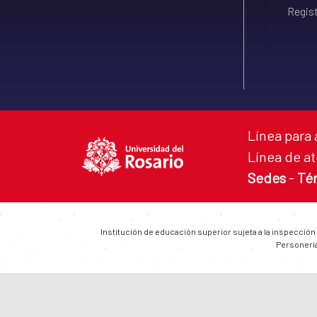
Regist
Línea para 
Línea de at
Sedes
-
Té
Institución de educación superior sujeta a la inspección
Personería