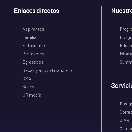
Enlaces directos
Nuestr
Aspirantes
Pregr
Familia
Posgr
Estudiantes
Educa
Profesores
Idiom
Egresados
Summe
Becas y apoyo financiero
CRAI
Servici
Sedes
UR media
Pasapo
Correo
SIAR
Campu