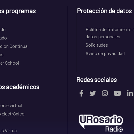
os programas
Protección de datos
ado
Política de tratamiento 
datos personales
ado
Solicitudes
ción Continua
Aviso de privacidad
as
r School
Redes sociales
os académicos
rte virtual
 electrónico
s Virtual