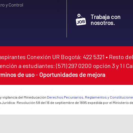
ro y Control
Trabaja con
nosotros.
aspirantes Conexión UR Bogotá: 422 5321 • Resto del
ención a estudiantes: (571) 297 0200 opción 3 y 1 I C
rminos de uso
-
Oportunidades de mejora
 y vigilancia del Mineducación
Derechos Pecuniarios, Reglamentos y Constitucion
 Jurídica: Resolución 58 del 16 de septiembre de 1895 expedida por el Ministerio d