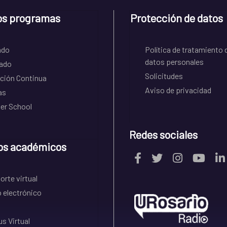
os programas
Protección de datos
ado
Política de tratamiento 
datos personales
ado
Solicitudes
ción Continua
Aviso de privacidad
as
r School
Redes sociales
os académicos
rte virtual
 electrónico
s Virtual