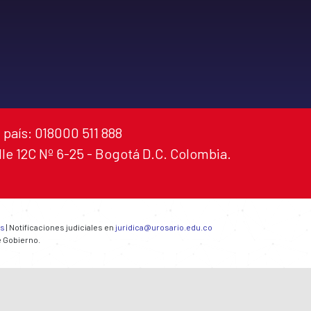
 país: 018000 511 888
alle 12C Nº 6-25 - Bogotá D.C. Colombia.
es
| Notificaciones judiciales en
juridica@urosario.edu.co
e Gobierno.