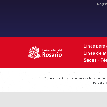
Regist
Línea para 
Línea de at
Sedes
-
Té
Institución de educación superior sujeta a la inspección
Personería