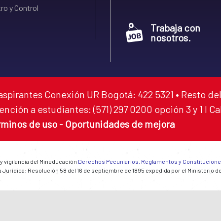
ro y Control
Trabaja con
nosotros.
aspirantes Conexión UR Bogotá: 422 5321 • Resto del
ención a estudiantes: (571) 297 0200 opción 3 y 1 I C
rminos de uso
-
Oportunidades de mejora
 y vigilancia del Mineducación
Derechos Pecuniarios, Reglamentos y Constitucion
 Jurídica: Resolución 58 del 16 de septiembre de 1895 expedida por el Ministerio d