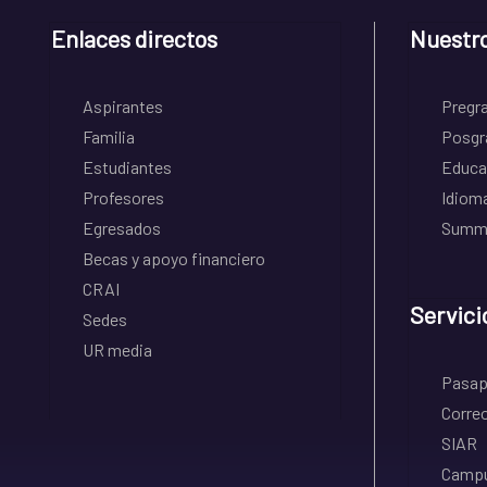
Enlaces directos
Nuestr
Aspirantes
Pregr
Familia
Posgr
Estudiantes
Educa
Profesores
Idiom
Egresados
Summe
Becas y apoyo financiero
CRAI
Servici
Sedes
UR media
Pasapo
Correo
SIAR
Campu