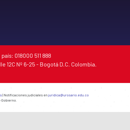
 país: 018000 511 888
alle 12C Nº 6-25 - Bogotá D.C. Colombia.
es
| Notificaciones judiciales en
juridica@urosario.edu.co
e Gobierno.