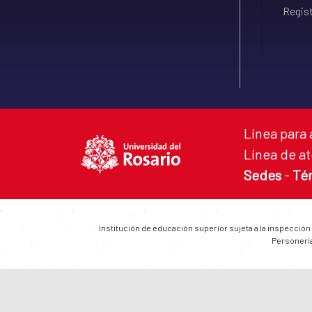
Regist
Línea para 
Línea de at
Sedes
-
Té
Institución de educación superior sujeta a la inspección
Personería