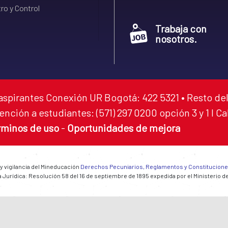
ro y Control
Trabaja con
nosotros.
aspirantes Conexión UR Bogotá: 422 5321 • Resto del
ención a estudiantes: (571) 297 0200 opción 3 y 1 I C
rminos de uso
-
Oportunidades de mejora
 y vigilancia del Mineducación
Derechos Pecuniarios, Reglamentos y Constitucion
 Jurídica: Resolución 58 del 16 de septiembre de 1895 expedida por el Ministerio d