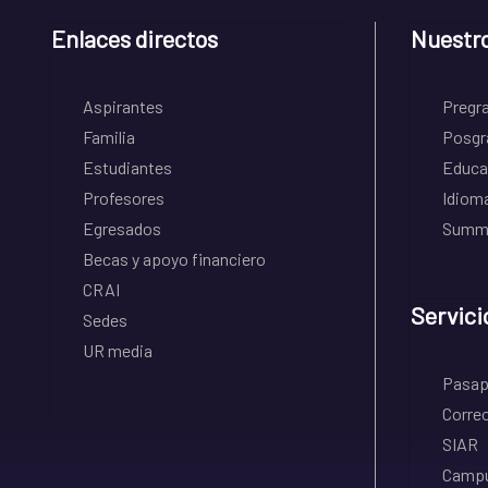
Enlaces directos
Nuestr
Aspirantes
Pregr
Familia
Posgr
Estudiantes
Educa
Profesores
Idiom
Egresados
Summe
Becas y apoyo financiero
CRAI
Servici
Sedes
UR media
Pasapo
Correo
SIAR
Campu