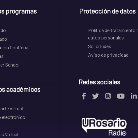
os programas
Protección de datos
ado
Política de tratamiento 
datos personales
ado
Solicitudes
ción Continua
Aviso de privacidad
as
r School
Redes sociales
os académicos
rte virtual
 electrónico
s Virtual