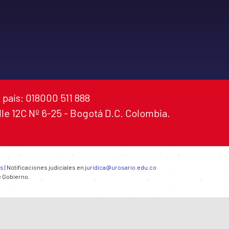
 país: 018000 511 888
alle 12C Nº 6-25 - Bogotá D.C. Colombia.
es
| Notificaciones judiciales en
juridica@urosario.edu.co
e Gobierno.