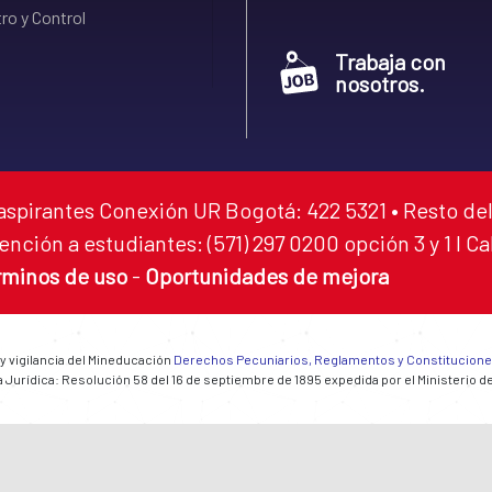
ro y Control
Trabaja con
nosotros.
aspirantes Conexión UR Bogotá: 422 5321 • Resto del
ención a estudiantes: (571) 297 0200 opción 3 y 1 I C
rminos de uso
-
Oportunidades de mejora
 y vigilancia del Mineducación
Derechos Pecuniarios, Reglamentos y Constitucion
 Jurídica: Resolución 58 del 16 de septiembre de 1895 expedida por el Ministerio d