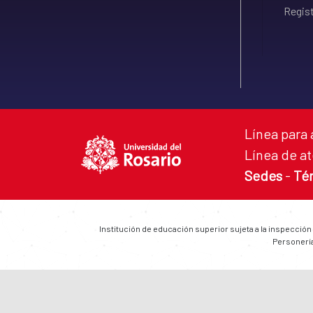
Regist
Línea para 
Línea de at
Sedes
-
Té
Institución de educación superior sujeta a la inspección
Personería