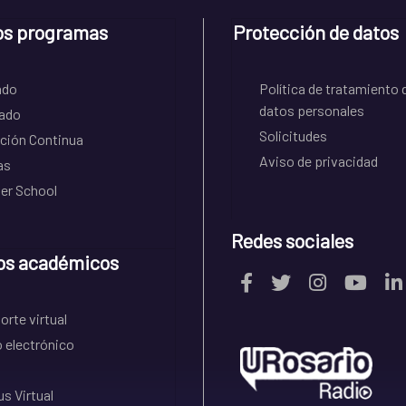
os programas
Protección de datos
ado
Política de tratamiento 
datos personales
ado
Solicitudes
ción Continua
Aviso de privacidad
as
r School
Redes sociales
os académicos
rte virtual
 electrónico
s Virtual