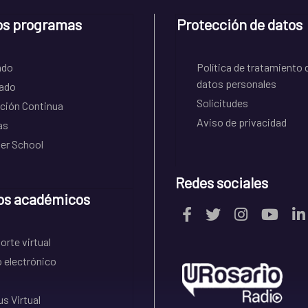
os programas
Protección de datos
ado
Política de tratamiento 
datos personales
ado
Solicitudes
ción Continua
Aviso de privacidad
as
r School
Redes sociales
os académicos
rte virtual
 electrónico
s Virtual