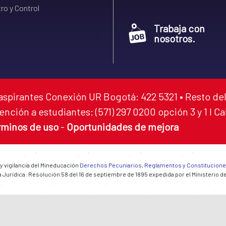
ro y Control
Trabaja con
nosotros.
aspirantes Conexión UR Bogotá: 422 5321 • Resto del
ención a estudiantes: (571) 297 0200 opción 3 y 1 I C
rminos de uso
-
Oportunidades de mejora
 y vigilancia del Mineducación
Derechos Pecuniarios, Reglamentos y Constitucion
 Jurídica: Resolución 58 del 16 de septiembre de 1895 expedida por el Ministerio d