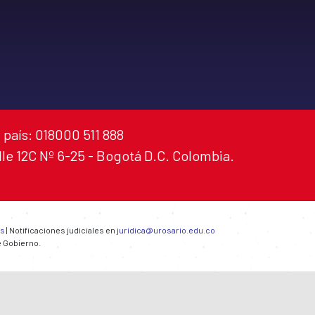
 país: 018000 511 888
alle 12C Nº 6-25 - Bogotá D.C. Colombia.
es
| Notificaciones judiciales en
juridica@urosario.edu.co
e Gobierno.