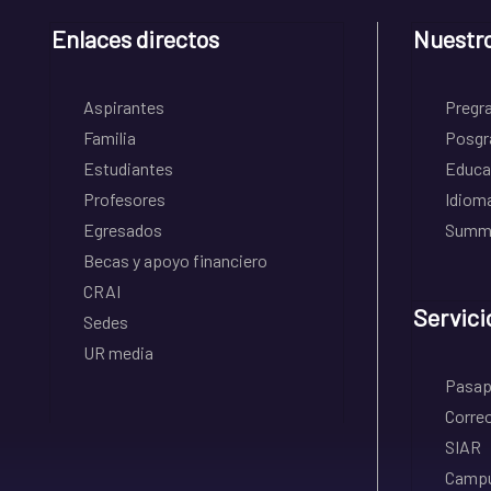
Enlaces directos
Nuestr
Aspirantes
Pregr
Familia
Posgr
Estudiantes
Educa
Profesores
Idiom
Egresados
Summe
Becas y apoyo financiero
CRAI
Servici
Sedes
UR media
Pasapo
Correo
SIAR
Campu