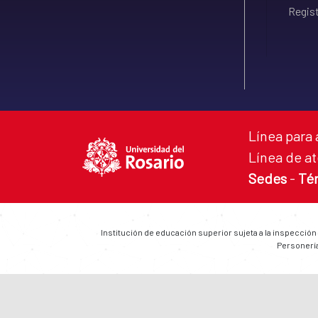
Regist
Línea para 
Línea de at
Sedes
-
Té
Institución de educación superior sujeta a la inspección
Personería