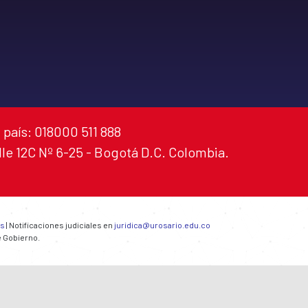
 país: 018000 511 888
alle 12C Nº 6-25 - Bogotá D.C. Colombia.
es
| Notificaciones judiciales en
juridica@urosario.edu.co
e Gobierno.