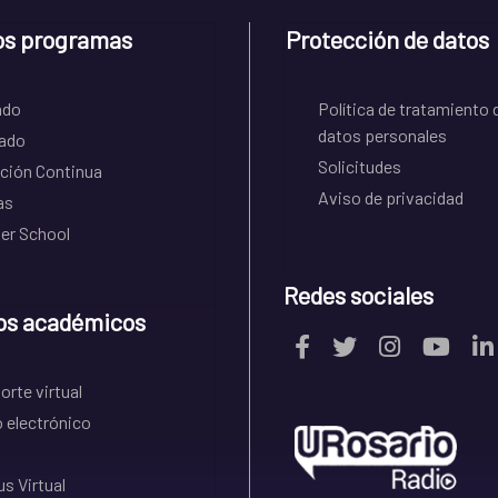
os programas
Protección de datos
ado
Política de tratamiento 
datos personales
ado
Solicitudes
ción Continua
Aviso de privacidad
as
r School
Redes sociales
os académicos
rte virtual
 electrónico
s Virtual