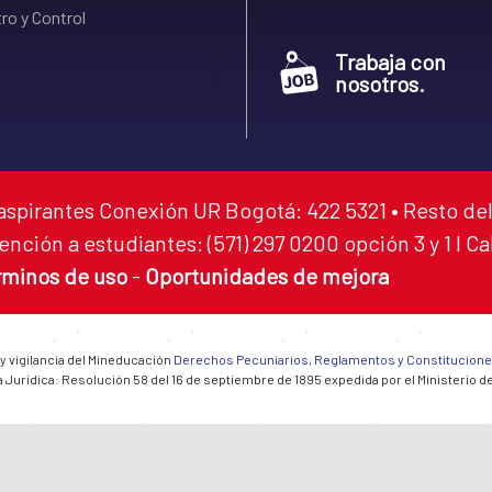
ro y Control
Trabaja con
nosotros.
aspirantes Conexión UR Bogotá: 422 5321 • Resto del
ención a estudiantes: (571) 297 0200 opción 3 y 1 I C
rminos de uso
-
Oportunidades de mejora
 y vigilancia del Mineducación
Derechos Pecuniarios, Reglamentos y Constitucion
 Jurídica: Resolución 58 del 16 de septiembre de 1895 expedida por el Ministerio d