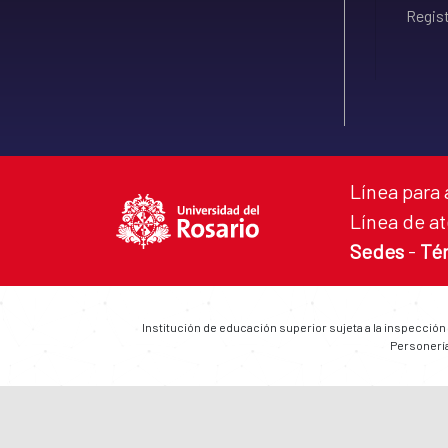
Regist
Línea para 
Línea de at
Sedes
-
Té
Institución de educación superior sujeta a la inspección
Personería