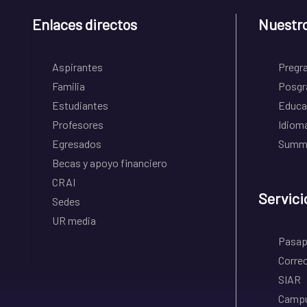
Enlaces directos
Nuestr
Aspirantes
Pregr
Familia
Posgr
Estudiantes
Educa
Profesores
Idiom
Egresados
Summe
Becas y apoyo financiero
CRAI
Servici
Sedes
UR media
Pasapo
Correo
SIAR
Campu