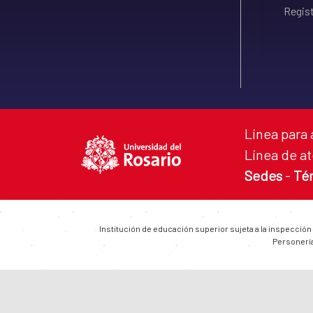
Regist
Línea para 
Línea de at
Sedes
-
Té
Institución de educación superior sujeta a la inspección
Personería