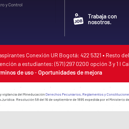
ro y Control
Trabaja con
nosotros.
aspirantes Conexión UR Bogotá: 422 5321 • Resto del
ención a estudiantes: (571) 297 0200 opción 3 y 1 I C
rminos de uso
-
Oportunidades de mejora
 y vigilancia del Mineducación
Derechos Pecuniarios, Reglamentos y Constitucion
 Jurídica: Resolución 58 del 16 de septiembre de 1895 expedida por el Ministerio d