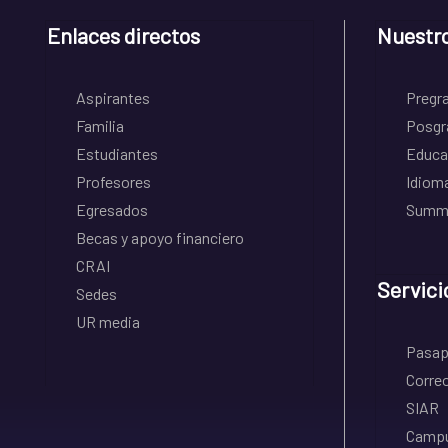
Enlaces directos
Nuestr
Aspirantes
Pregr
Familia
Posgr
Estudiantes
Educa
Profesores
Idiom
Egresados
Summe
Becas y apoyo financiero
CRAI
Servici
Sedes
UR media
Pasapo
Correo
SIAR
Campu