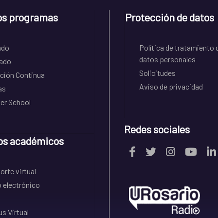
os programas
Protección de datos
ado
Política de tratamiento 
datos personales
ado
Solicitudes
ción Continua
Aviso de privacidad
as
r School
Redes sociales
os académicos
rte virtual
 electrónico
s Virtual