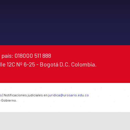
 país: 018000 511 888
alle 12C Nº 6-25 - Bogotá D.C. Colombia.
es
| Notificaciones judiciales en
juridica@urosario.edu.co
e Gobierno.