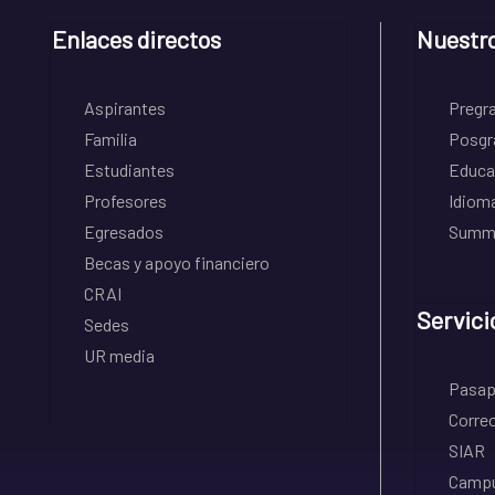
Enlaces directos
Nuestr
Aspirantes
Pregr
Familia
Posgr
Estudiantes
Educa
Profesores
Idiom
Egresados
Summe
Becas y apoyo financiero
CRAI
Servici
Sedes
UR media
Pasapo
Correo
SIAR
Campu