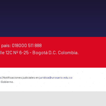
 país: 018000 511 888
alle 12C Nº 6-25 - Bogotá D.C. Colombia.
es
| Notificaciones judiciales en
juridica@urosario.edu.co
e Gobierno.