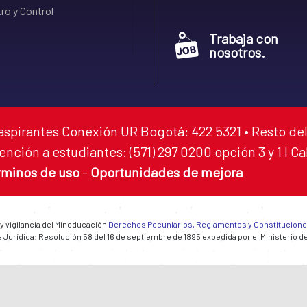
ro y Control
Trabaja con
nosotros.
aspirantes Conexión UR Bogotá: 422 5321 • Resto del
ención a estudiantes: (571) 297 0200 opción 3 y 1 I C
rminos de uso
-
Oportunidades de mejora
 y vigilancia del Mineducación
Derechos Pecuniarios, Reglamentos y Constitucion
 Jurídica: Resolución 58 del 16 de septiembre de 1895 expedida por el Ministerio d