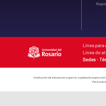
Regist
Línea para 
Línea de at
Sedes
-
Té
Institución de educación superior sujeta a la inspección
Personería