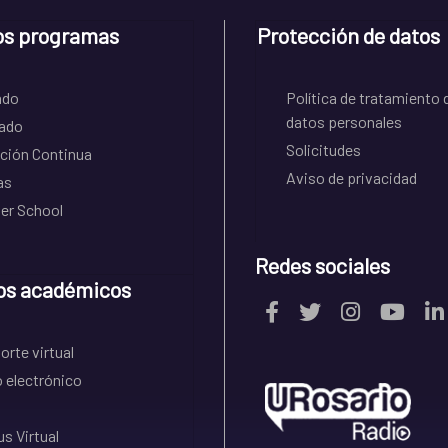
os programas
Protección de datos
ado
Política de tratamiento 
datos personales
ado
Solicitudes
ción Continua
Aviso de privacidad
as
r School
Redes sociales
os académicos
rte virtual
 electrónico
s Virtual