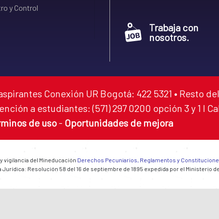
ro y Control
Trabaja con
nosotros.
aspirantes Conexión UR Bogotá: 422 5321 • Resto del
ención a estudiantes: (571) 297 0200 opción 3 y 1 I C
rminos de uso
-
Oportunidades de mejora
 y vigilancia del Mineducación
Derechos Pecuniarios, Reglamentos y Constitucion
 Jurídica: Resolución 58 del 16 de septiembre de 1895 expedida por el Ministerio d