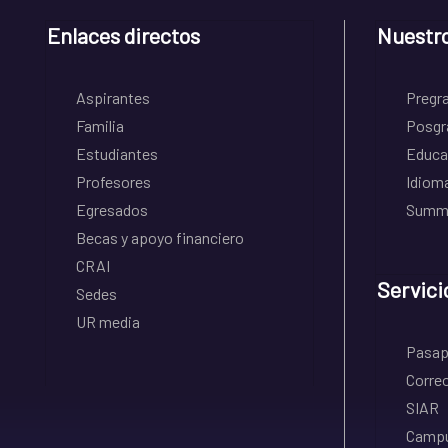
Enlaces directos
Nuestr
Aspirantes
Pregr
Familia
Posgr
Estudiantes
Educa
Profesores
Idiom
Egresados
Summe
Becas y apoyo financiero
CRAI
Servici
Sedes
UR media
Pasapo
Correo
SIAR
Campu