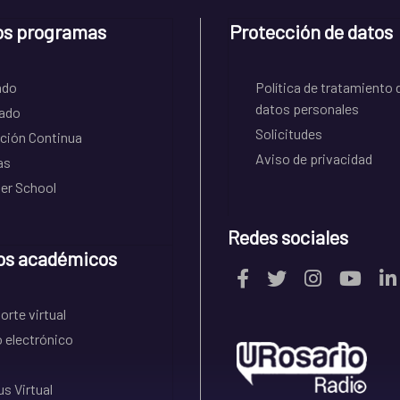
os programas
Protección de datos
ado
Política de tratamiento 
datos personales
ado
Solicitudes
ción Continua
Aviso de privacidad
as
r School
Redes sociales
os académicos
rte virtual
 electrónico
s Virtual