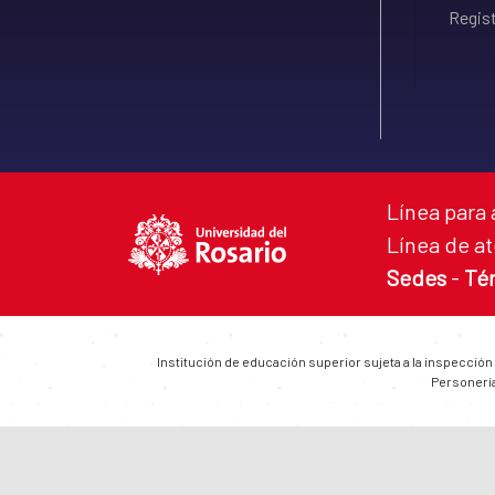
Regist
Línea para 
Línea de at
Sedes
-
Té
Institución de educación superior sujeta a la inspección
Personería