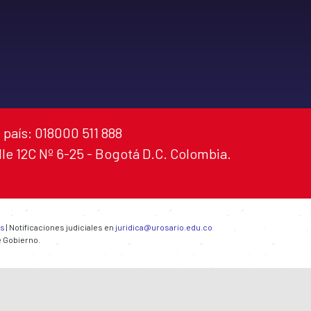
 país: 018000 511 888
alle 12C Nº 6-25 - Bogotá D.C. Colombia.
es
| Notificaciones judiciales en
juridica@urosario.edu.co
e Gobierno.