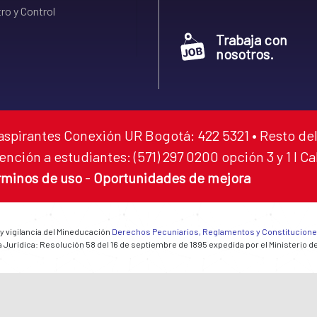
ro y Control
Trabaja con
nosotros.
aspirantes Conexión UR Bogotá: 422 5321 • Resto del
ención a estudiantes: (571) 297 0200 opción 3 y 1 I C
rminos de uso
-
Oportunidades de mejora
 y vigilancia del Mineducación
Derechos Pecuniarios, Reglamentos y Constitucion
 Jurídica: Resolución 58 del 16 de septiembre de 1895 expedida por el Ministerio d