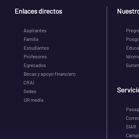
Enlaces directos
Nuestr
Aspirantes
Pregr
Familia
Posgr
Estudiantes
Educa
Profesores
Idiom
Egresados
Summe
Becas y apoyo financiero
CRAI
Servici
Sedes
UR media
Pasapo
Correo
SIAR
Campu