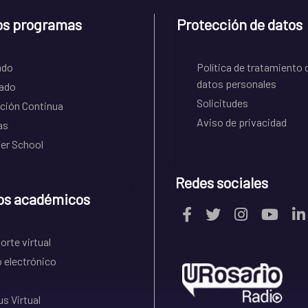
os programas
Protección de datos
ado
Política de tratamiento 
datos personales
ado
Solicitudes
ción Continua
Aviso de privacidad
as
r School
Redes sociales
os académicos
rte virtual
 electrónico
s Virtual