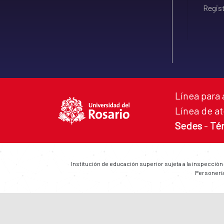
Regist
Línea para 
Línea de at
Sedes
-
Té
Institución de educación superior sujeta a la inspección
Personería