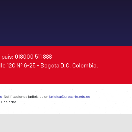
 país: 018000 511 888
alle 12C Nº 6-25 - Bogotá D.C. Colombia.
es
| Notificaciones judiciales en
juridica@urosario.edu.co
e Gobierno.