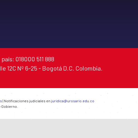
 país: 018000 511 888
alle 12C Nº 6-25 - Bogotá D.C. Colombia.
es
| Notificaciones judiciales en
juridica@urosario.edu.co
e Gobierno.