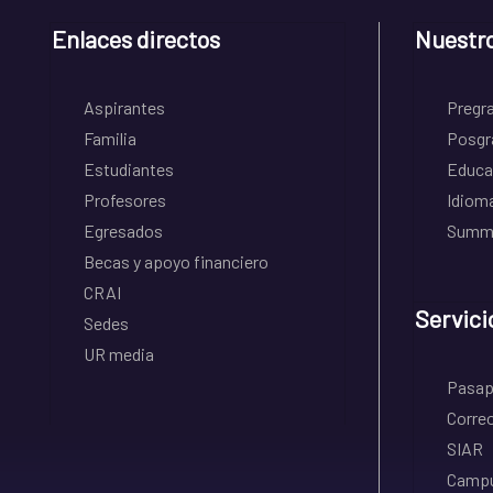
Enlaces directos
Nuestr
Aspirantes
Pregr
Familia
Posgr
Estudiantes
Educa
Profesores
Idiom
Egresados
Summe
Becas y apoyo financiero
CRAI
Servici
Sedes
UR media
Pasapo
Correo
SIAR
Campu