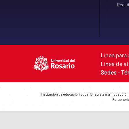
Regist
Línea para 
Línea de at
Sedes
-
Té
Institución de educación superior sujeta a la inspección
Personería