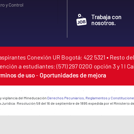
ro y Control
Trabaja con
nosotros.
aspirantes Conexión UR Bogotá: 422 5321 • Resto del
ención a estudiantes: (571) 297 0200 opción 3 y 1 I C
rminos de uso
-
Oportunidades de mejora
 y vigilancia del Mineducación
Derechos Pecuniarios, Reglamentos y Constitucion
 Jurídica: Resolución 58 del 16 de septiembre de 1895 expedida por el Ministerio d