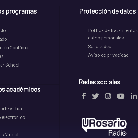
os programas
Protección de datos
ado
Política de tratamiento 
datos personales
ado
Solicitudes
ción Continua
Aviso de privacidad
as
r School
Redes sociales
os académicos
rte virtual
 electrónico
s Virtual