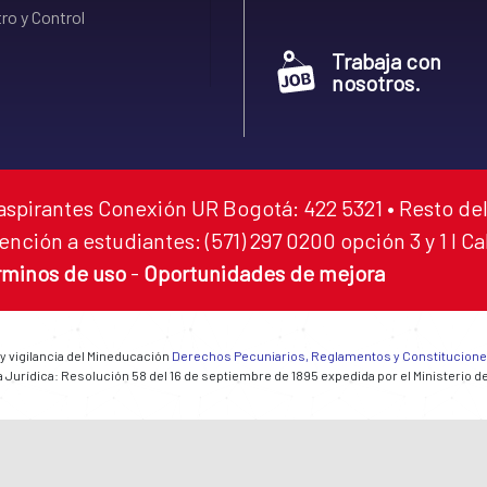
ro y Control
Trabaja con
nosotros.
aspirantes Conexión UR Bogotá: 422 5321 • Resto del
ención a estudiantes: (571) 297 0200 opción 3 y 1 I C
rminos de uso
-
Oportunidades de mejora
 y vigilancia del Mineducación
Derechos Pecuniarios, Reglamentos y Constitucion
 Jurídica: Resolución 58 del 16 de septiembre de 1895 expedida por el Ministerio d