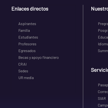
Enlaces directos
Nuestr
Aspirantes
Pregr
Familia
Posgr
Estudiantes
Educa
Profesores
Idiom
Egresados
Summe
Becas y apoyo financiero
CRAI
Servici
Sedes
UR media
Pasapo
Correo
SIAR
Campu