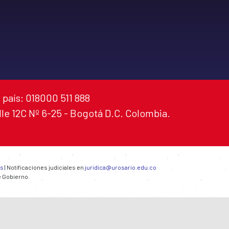
 país: 018000 511 888
alle 12C Nº 6-25 - Bogotá D.C. Colombia.
es
| Notificaciones judiciales en
juridica@urosario.edu.co
e Gobierno.