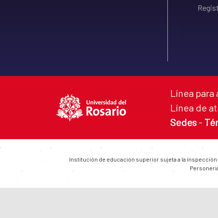
Regist
Línea para 
Línea de at
Sedes
-
Té
Institución de educación superior sujeta a la inspección
Personería