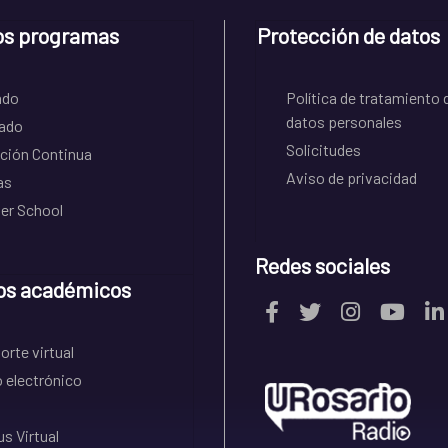
os programas
Protección de datos
ado
Política de tratamiento 
datos personales
ado
Solicitudes
ción Continua
Aviso de privacidad
as
r School
Redes sociales
os académicos
rte virtual
 electrónico
s Virtual