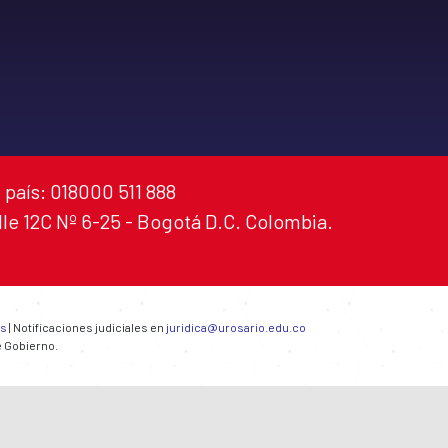
 país: 018000 511 888
alle 12C Nº 6-25 - Bogotá D.C. Colombia.
es
| Notificaciones judiciales en
juridica@urosario.edu.co
e Gobierno.