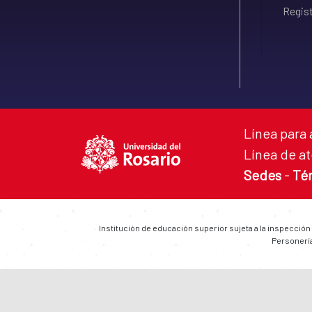
Regist
Línea para 
Línea de at
Sedes
-
Té
Institución de educación superior sujeta a la inspección
Personería