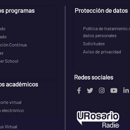
os programas
Protección de datos
ado
Política de tratamiento 
datos personales
ado
Solicitudes
ción Continua
Aviso de privacidad
as
r School
Redes sociales
os académicos
rte virtual
 electrónico
s Virtual