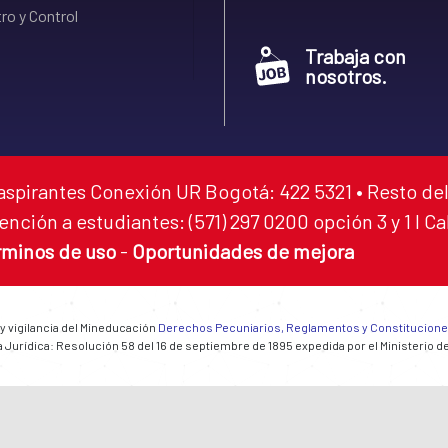
ro y Control
Trabaja con
nosotros.
aspirantes Conexión UR Bogotá: 422 5321 • Resto del
ención a estudiantes: (571) 297 0200 opción 3 y 1 I C
rminos de uso
-
Oportunidades de mejora
 y vigilancia del Mineducación
Derechos Pecuniarios, Reglamentos y Constitucion
 Jurídica: Resolución 58 del 16 de septiembre de 1895 expedida por el Ministerio d