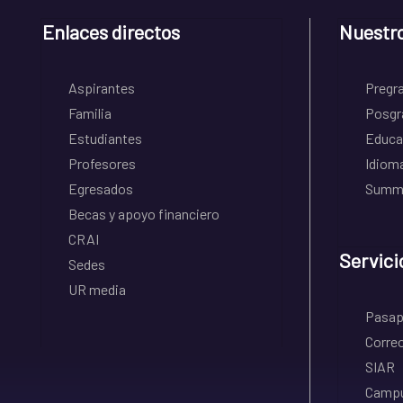
Enlaces directos
Nuestr
Aspirantes
Pregr
Familia
Posgr
Estudiantes
Educa
Profesores
Idiom
Egresados
Summe
Becas y apoyo financiero
CRAI
Servici
Sedes
UR media
Pasapo
Correo
SIAR
Campu