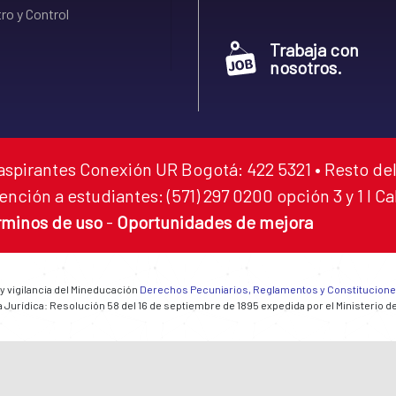
ro y Control
Trabaja con
nosotros.
aspirantes Conexión UR Bogotá: 422 5321 • Resto del
ención a estudiantes: (571) 297 0200 opción 3 y 1 I C
rminos de uso
-
Oportunidades de mejora
 y vigilancia del Mineducación
Derechos Pecuniarios, Reglamentos y Constitucion
 Jurídica: Resolución 58 del 16 de septiembre de 1895 expedida por el Ministerio d