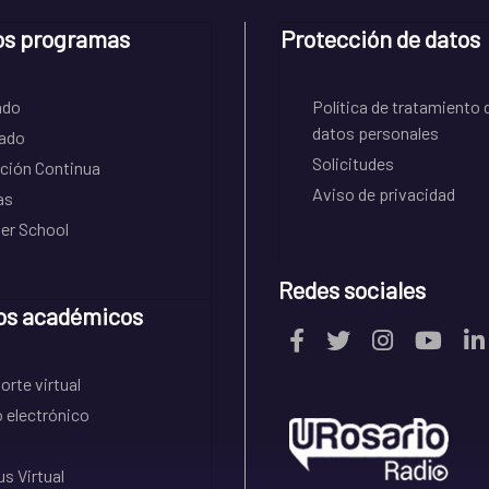
os programas
Protección de datos
ado
Política de tratamiento 
datos personales
ado
Solicitudes
ción Continua
Aviso de privacidad
as
r School
Redes sociales
os académicos
rte virtual
 electrónico
s Virtual