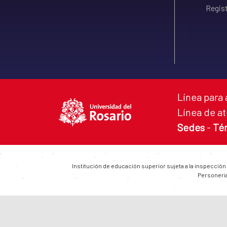
Regist
Línea para 
Línea de at
Sedes
-
Té
Institución de educación superior sujeta a la inspección
Personería