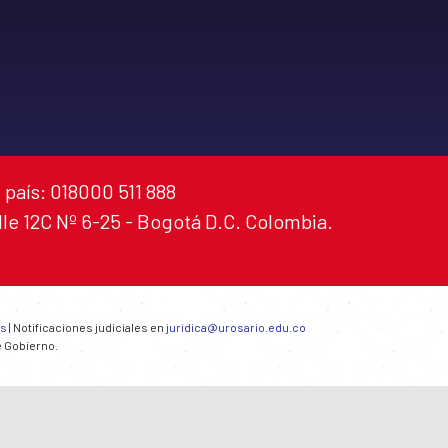
 país: 018000 511 888
alle 12C Nº 6-25 - Bogotá D.C. Colombia.
es
| Notificaciones judiciales en
juridica@urosario.edu.co
e Gobierno.