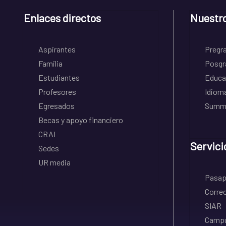
Enlaces directos
Nuestr
Aspirantes
Pregr
Familia
Posgr
Estudiantes
Educa
Profesores
Idiom
Egresados
Summe
Becas y apoyo financiero
CRAI
Servici
Sedes
UR media
Pasapo
Correo
SIAR
Campu