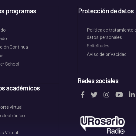
os programas
Protección de datos
ado
Política de tratamiento 
datos personales
ado
Solicitudes
ción Continua
Aviso de privacidad
as
r School
Redes sociales
os académicos
rte virtual
 electrónico
s Virtual