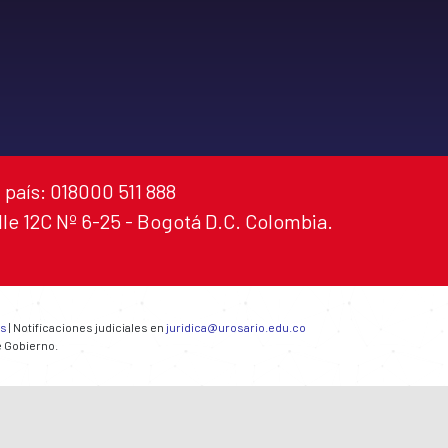
 país: 018000 511 888
alle 12C Nº 6-25 - Bogotá D.C. Colombia.
es
| Notificaciones judiciales en
juridica@urosario.edu.co
e Gobierno.