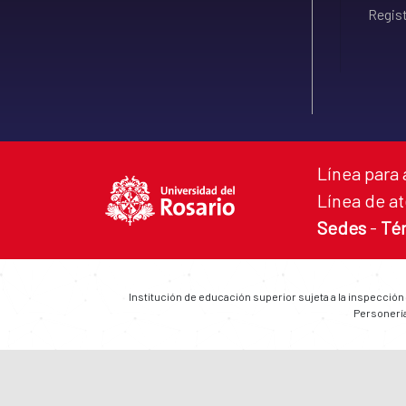
Regist
Línea para 
Línea de at
Sedes
-
Té
Institución de educación superior sujeta a la inspección
Personería