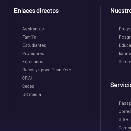
Enlaces directos
Nuestr
Aspirantes
Pregr
Familia
Posgr
Estudiantes
Educa
Profesores
Idiom
Egresados
Summe
Becas y apoyo financiero
CRAI
Servici
Sedes
UR media
Pasapo
Correo
SIAR
Campu