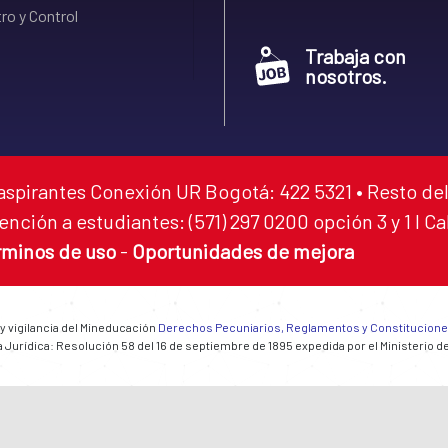
ro y Control
Trabaja con
nosotros.
aspirantes Conexión UR Bogotá: 422 5321 • Resto del
ención a estudiantes: (571) 297 0200 opción 3 y 1 I C
rminos de uso
-
Oportunidades de mejora
 y vigilancia del Mineducación
Derechos Pecuniarios, Reglamentos y Constitucion
 Jurídica: Resolución 58 del 16 de septiembre de 1895 expedida por el Ministerio d