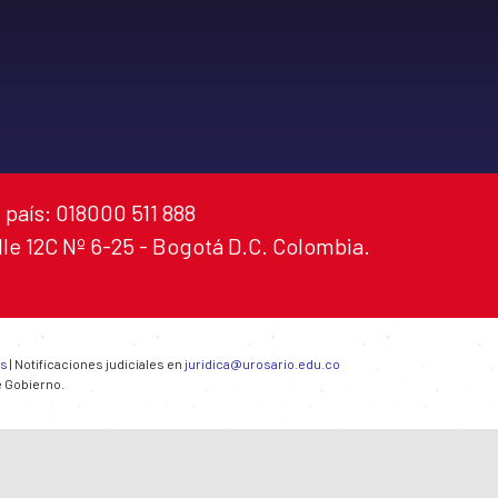
 país: 018000 511 888
alle 12C Nº 6-25 - Bogotá D.C. Colombia.
es
| Notificaciones judiciales en
juridica@urosario.edu.co
e Gobierno.