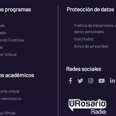
os programas
Protección de datos
ado
Política de tratamiento 
datos personales
ado
Solicitudes
ción Continua
Aviso de privacidad
as
r School
Redes sociales
os académicos
rte virtual
 electrónico
s Virtual