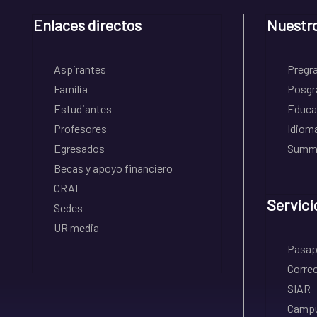
Enlaces directos
Nuestr
Aspirantes
Pregr
Familia
Posgr
Estudiantes
Educa
Profesores
Idiom
Egresados
Summe
Becas y apoyo financiero
CRAI
Servici
Sedes
UR media
Pasapo
Correo
SIAR
Campu