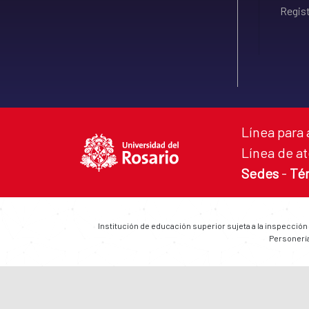
Regist
Línea para 
Línea de at
Sedes
-
Té
Institución de educación superior sujeta a la inspección
Personería