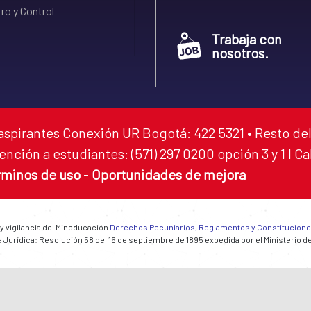
ro y Control
Trabaja con
nosotros.
aspirantes Conexión UR Bogotá: 422 5321 • Resto del
ención a estudiantes: (571) 297 0200 opción 3 y 1 I C
rminos de uso
-
Oportunidades de mejora
 y vigilancia del Mineducación
Derechos Pecuniarios, Reglamentos y Constitucion
 Jurídica: Resolución 58 del 16 de septiembre de 1895 expedida por el Ministerio d