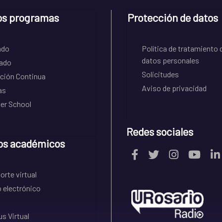
os programas
Protección de datos
ado
Política de tratamiento 
datos personales
ado
Solicitudes
ción Continua
Aviso de privacidad
as
r School
Redes sociales
os académicos
rte virtual
 electrónico
s Virtual