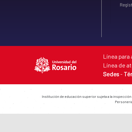
Regist
Línea para 
Línea de at
Sedes
-
Té
Institución de educación superior sujeta a la inspección
Personería