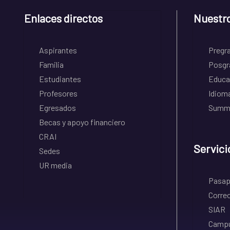
Enlaces directos
Nuestr
Aspirantes
Pregr
Familia
Posgr
Estudiantes
Educa
Profesores
Idiom
Egresados
Summe
Becas y apoyo financiero
CRAI
Servici
Sedes
UR media
Pasapo
Correo
SIAR
Campu