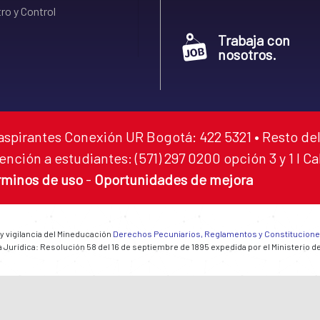
ro y Control
Trabaja con
nosotros.
aspirantes Conexión UR Bogotá: 422 5321 • Resto del
ención a estudiantes: (571) 297 0200 opción 3 y 1 I C
rminos de uso
-
Oportunidades de mejora
 y vigilancia del Mineducación
Derechos Pecuniarios, Reglamentos y Constitucion
 Jurídica: Resolución 58 del 16 de septiembre de 1895 expedida por el Ministerio d