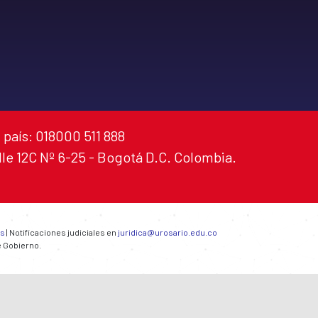
 país: 018000 511 888
alle 12C Nº 6-25 - Bogotá D.C. Colombia.
es
| Notificaciones judiciales en
juridica@urosario.edu.co
e Gobierno.