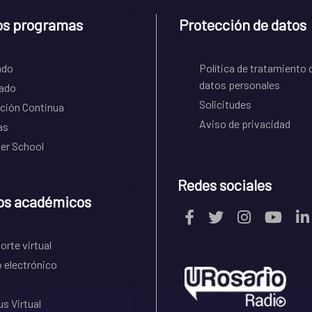
os programas
Protección de datos
ado
Política de tratamiento 
datos personales
ado
Solicitudes
ción Continua
Aviso de privacidad
as
r School
Redes sociales
os académicos
rte virtual
 electrónico
s Virtual