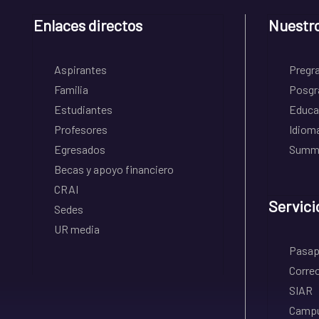
Enlaces directos
Nuestr
Aspirantes
Pregr
Familia
Posgr
Estudiantes
Educa
Profesores
Idiom
Egresados
Summe
Becas y apoyo financiero
CRAI
Servici
Sedes
UR media
Pasapo
Correo
SIAR
Campu