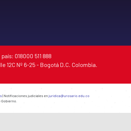
 país: 018000 511 888
alle 12C Nº 6-25 - Bogotá D.C. Colombia.
es
| Notificaciones judiciales en
juridica@urosario.edu.co
e Gobierno.