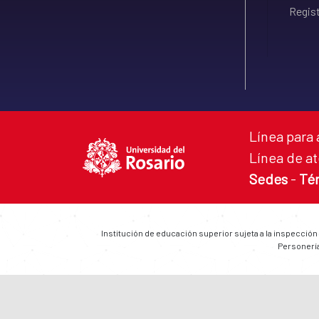
Regist
Línea para 
Línea de at
Sedes
-
Té
Institución de educación superior sujeta a la inspección
Personería