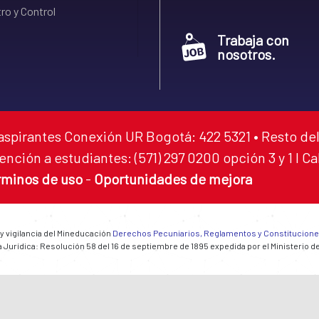
ro y Control
Trabaja con
nosotros.
aspirantes Conexión UR Bogotá: 422 5321 • Resto del
ención a estudiantes: (571) 297 0200 opción 3 y 1 I C
rminos de uso
-
Oportunidades de mejora
 y vigilancia del Mineducación
Derechos Pecuniarios, Reglamentos y Constitucion
 Jurídica: Resolución 58 del 16 de septiembre de 1895 expedida por el Ministerio d