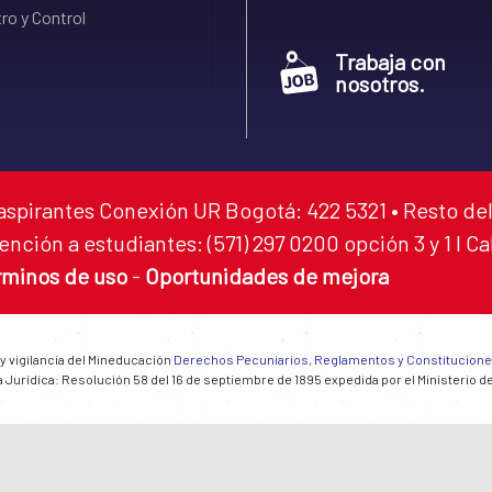
ro y Control
Trabaja con
nosotros.
aspirantes Conexión UR Bogotá: 422 5321 • Resto del
ención a estudiantes: (571) 297 0200 opción 3 y 1 I C
rminos de uso
-
Oportunidades de mejora
 y vigilancia del Mineducación
Derechos Pecuniarios, Reglamentos y Constitucion
 Jurídica: Resolución 58 del 16 de septiembre de 1895 expedida por el Ministerio d