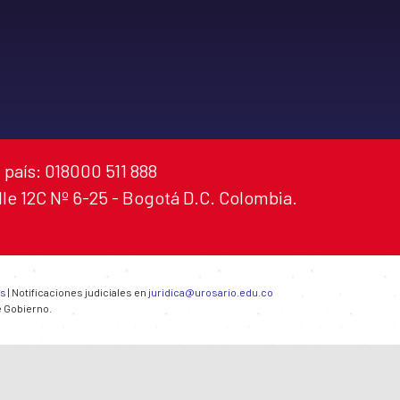
 país: 018000 511 888
alle 12C Nº 6-25 - Bogotá D.C. Colombia.
es
| Notificaciones judiciales en
juridica@urosario.edu.co
e Gobierno.