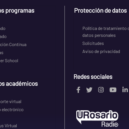
os programas
Protección de datos
ado
Política de tratamiento 
datos personales
ado
Solicitudes
ción Continua
Aviso de privacidad
as
r School
Redes sociales
os académicos
rte virtual
 electrónico
s Virtual