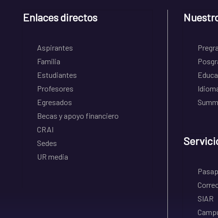
Enlaces directos
Nuestr
Aspirantes
Pregr
Familia
Posgr
Estudiantes
Educa
Profesores
Idiom
Egresados
Summe
Becas y apoyo financiero
CRAI
Servici
Sedes
UR media
Pasapo
Correo
SIAR
Campu