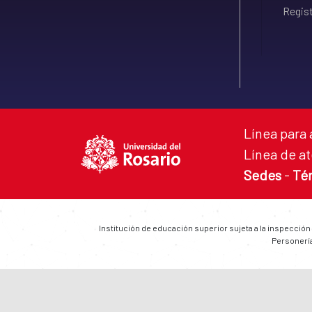
Regist
Línea para 
Línea de at
Sedes
-
Té
Institución de educación superior sujeta a la inspección
Personería