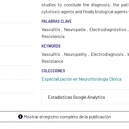
studies to conclude the diagnosis, the pat
cytotoxic agents and finally biological agent
PALABRAS CLAVE
Vasculitis
,
Neuropatía
,
Electrodiagnóstico
,
Resistencia
KEYWORDS
Vasculitis
,
Neuropathy
,
Electrodiagnosis
,
I
Resistance
COLECCIONES
Especialización en Neurofisiología Clínica
Estadísticas Google Analytics
Mostrar el registro completo de la publicación