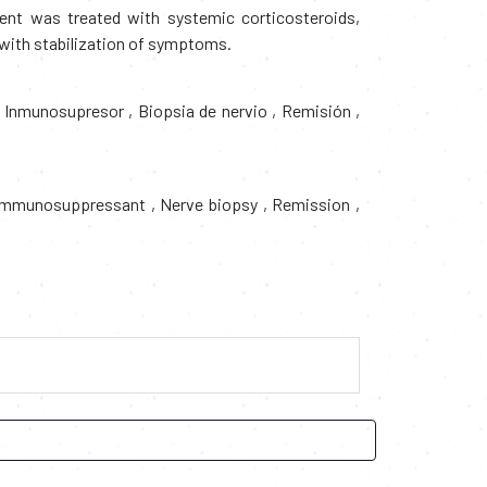
ient was treated with systemic corticosteroids,
s with stabilization of symptoms.
Inmunosupresor
,
Biopsia de nervio
,
Remisión
,
mmunosuppressant
,
Nerve biopsy
,
Remission
,