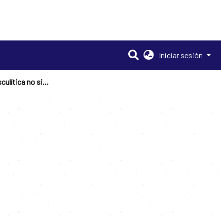
Iniciar sesión
Neuropatía vasculítica no sistémica : revisión de caso