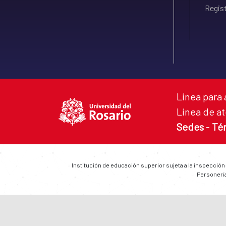
Regist
Línea para 
Línea de at
Sedes
-
Té
Institución de educación superior sujeta a la inspección
Personería