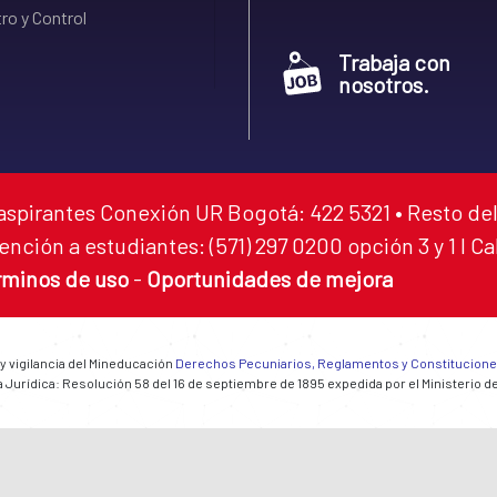
ro y Control
Trabaja con
nosotros.
aspirantes Conexión UR Bogotá: 422 5321 • Resto del
ención a estudiantes: (571) 297 0200 opción 3 y 1 I C
rminos de uso
-
Oportunidades de mejora
 y vigilancia del Mineducación
Derechos Pecuniarios, Reglamentos y Constitucion
 Jurídica: Resolución 58 del 16 de septiembre de 1895 expedida por el Ministerio d