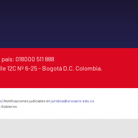
 país: 018000 511 888
alle 12C Nº 6-25 - Bogotá D.C. Colombia.
es
| Notificaciones judiciales en
juridica@urosario.edu.co
e Gobierno.