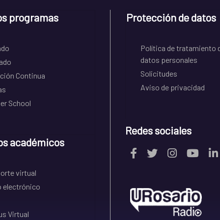
os programas
Protección de datos
ado
Política de tratamiento 
datos personales
ado
Solicitudes
ción Continua
Aviso de privacidad
as
r School
Redes sociales
os académicos
rte virtual
 electrónico
s Virtual