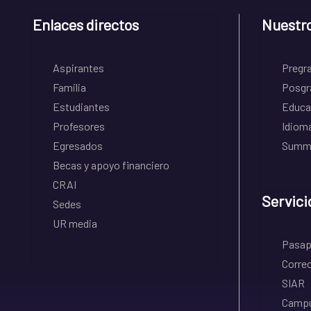
Enlaces directos
Nuestr
Aspirantes
Pregr
Familia
Posgr
Estudiantes
Educa
Profesores
Idiom
Egresados
Summe
Becas y apoyo financiero
CRAI
Servici
Sedes
UR media
Pasapo
Correo
SIAR
Campu