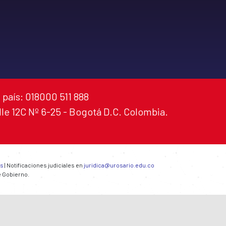
 país: 018000 511 888
alle 12C Nº 6-25 - Bogotá D.C. Colombia.
es
| Notificaciones judiciales en
juridica@urosario.edu.co
e Gobierno.