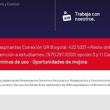
ro y Control
Trabaja con
nosotros.
aspirantes Conexión UR Bogotá: 422 5321 • Resto del
ención a estudiantes: (571) 297 0200 opción 3 y 1 I C
rminos de uso
-
Oportunidades de mejora
 y vigilancia del Mineducación
Derechos Pecuniarios, Reglamentos y Constitucion
 Jurídica: Resolución 58 del 16 de septiembre de 1895 expedida por el Ministerio d