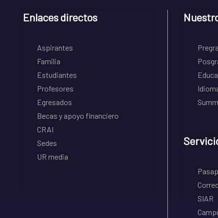
Enlaces directos
Nuestr
Aspirantes
Pregr
Familia
Posgr
Estudiantes
Educa
Profesores
Idiom
Egresados
Summe
Becas y apoyo financiero
CRAI
Servici
Sedes
UR media
Pasapo
Correo
SIAR
Campu