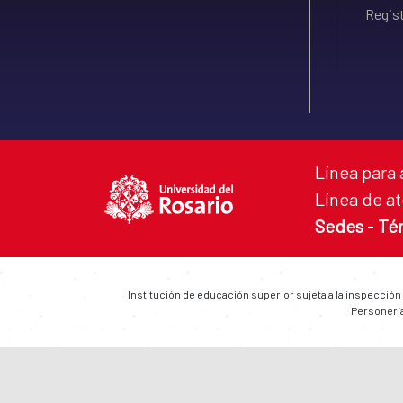
Regist
Línea para 
Línea de at
Sedes
-
Té
Institución de educación superior sujeta a la inspección
Personería