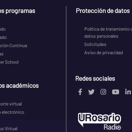
os programas
Protección de datos
ado
Política de tratamiento 
datos personales
ado
Solicitudes
ción Continua
Aviso de privacidad
as
r School
Redes sociales
os académicos
rte virtual
 electrónico
s Virtual