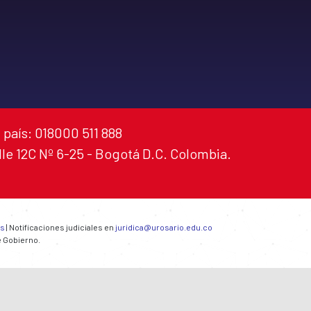
 país: 018000 511 888
alle 12C Nº 6-25 - Bogotá D.C. Colombia.
es
| Notificaciones judiciales en
juridica@urosario.edu.co
e Gobierno.