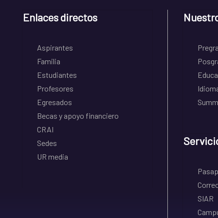
Enlaces directos
Nuestr
Aspirantes
Pregr
Familia
Posgr
Estudiantes
Educa
Profesores
Idiom
Egresados
Summe
Becas y apoyo financiero
CRAI
Servici
Sedes
UR media
Pasapo
Correo
SIAR
Campu