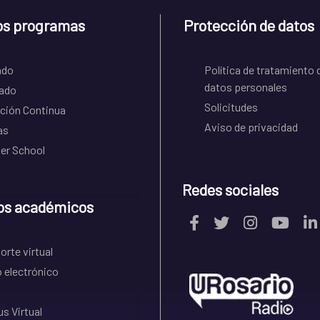
os programas
Protección de datos
ado
Política de tratamiento 
datos personales
ado
Solicitudes
ción Continua
Aviso de privacidad
as
r School
Redes sociales
os académicos
rte virtual
 electrónico
s Virtual