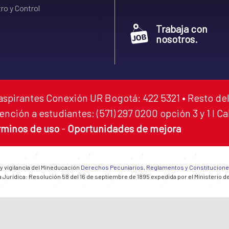
ro y Control
Trabaja con
nosotros.
aspirantes Conexión UR Bogotá: 422 5321 • Resto del
ención a estudiantes: (571) 297 0200 opción 3 y 1 I C
rminos de uso
-
Oportunidades de mejora
 y vigilancia del Mineducación
Derechos Pecuniarios, Reglamentos y Constitucion
 Jurídica: Resolución 58 del 16 de septiembre de 1895 expedida por el Ministerio d