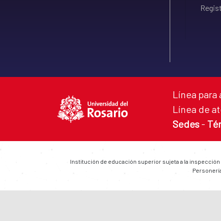
Regist
Línea para 
Línea de at
Sedes
-
Té
Institución de educación superior sujeta a la inspección
Personería