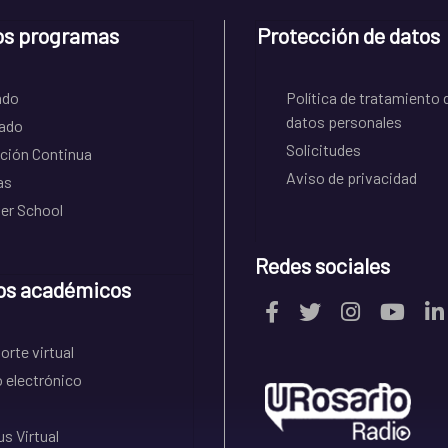
os programas
Protección de datos
ado
Política de tratamiento 
datos personales
ado
Solicitudes
ción Continua
Aviso de privacidad
as
r School
Redes sociales
os académicos
rte virtual
 electrónico
s Virtual