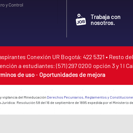
ro y Control
Trabaja con
nosotros.
aspirantes Conexión UR Bogotá: 422 5321 • Resto del
ención a estudiantes: (571) 297 0200 opción 3 y 1 I C
rminos de uso
-
Oportunidades de mejora
 y vigilancia del Mineducación
Derechos Pecuniarios, Reglamentos y Constitucion
 Jurídica: Resolución 58 del 16 de septiembre de 1895 expedida por el Ministerio d