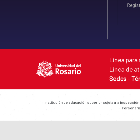
Regist
Línea para 
Línea de at
Sedes
-
Té
Institución de educación superior sujeta a la inspección
Personería