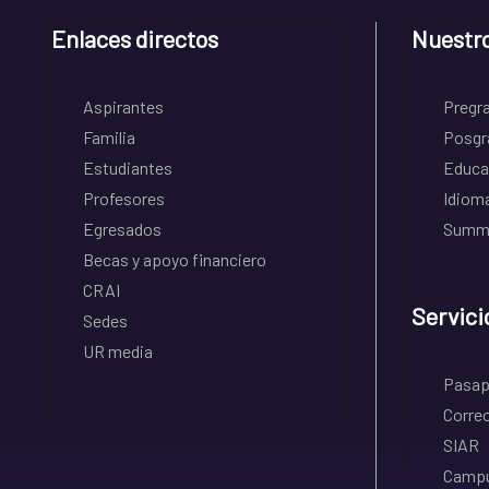
Enlaces directos
Nuestr
Aspirantes
Pregr
Familia
Posgr
Estudiantes
Educa
Profesores
Idiom
Egresados
Summe
Becas y apoyo financiero
CRAI
Servici
Sedes
UR media
Pasapo
Correo
SIAR
Campu