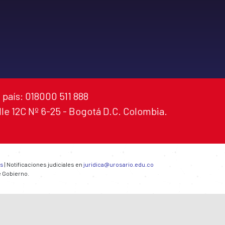
 país: 018000 511 888
alle 12C Nº 6-25 - Bogotá D.C. Colombia.
es
| Notificaciones judiciales en
juridica@urosario.edu.co
e Gobierno.