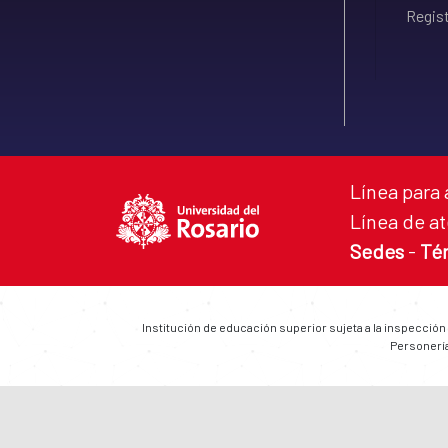
Regist
Línea para 
Línea de at
Sedes
-
Té
Institución de educación superior sujeta a la inspección
Personería