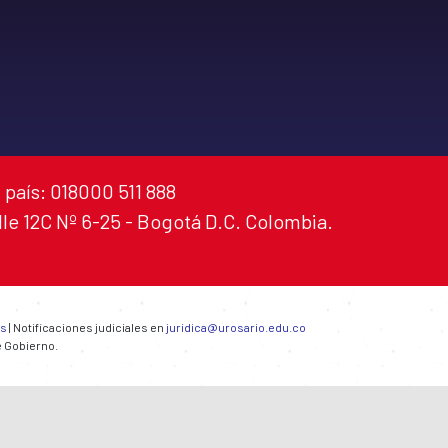
 país: 018000 511 888
alle 12C Nº 6-25 - Bogotá D.C. Colombia.
es
| Notificaciones judiciales en
juridica@urosario.edu.co
e Gobierno.