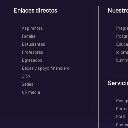
Enlaces directos
Nuestr
Aspirantes
Pregr
Familia
Posgr
Estudiantes
Educa
Profesores
Idiom
Egresados
Summe
Becas y apoyo financiero
CRAI
Servici
Sedes
UR media
Pasapo
Correo
SIAR
Campu