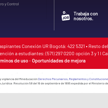
ro y Control
Trabaja con
nosotros.
aspirantes Conexión UR Bogotá: 422 5321 • Resto del
ención a estudiantes: (571) 297 0200 opción 3 y 1 I C
rminos de uso
-
Oportunidades de mejora
 y vigilancia del Mineducación
Derechos Pecuniarios, Reglamentos y Constitucion
 Jurídica: Resolución 58 del 16 de septiembre de 1895 expedida por el Ministerio d