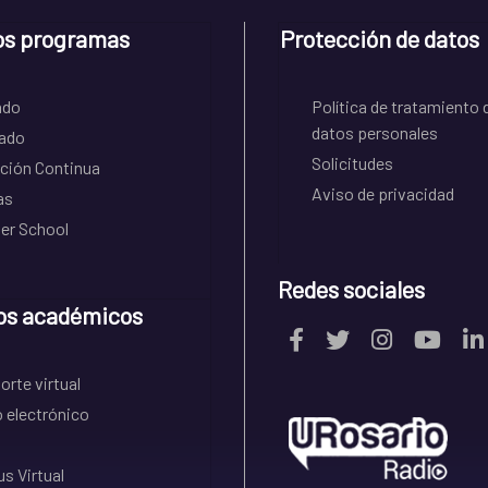
os programas
Protección de datos
ado
Política de tratamiento 
datos personales
ado
Solicitudes
ción Continua
Aviso de privacidad
as
r School
Redes sociales
os académicos
rte virtual
 electrónico
s Virtual