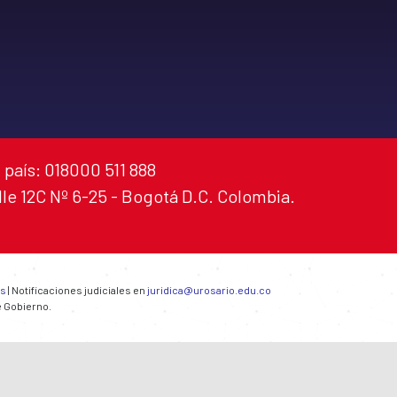
 país: 018000 511 888
alle 12C Nº 6-25 - Bogotá D.C. Colombia.
es
| Notificaciones judiciales en
juridica@urosario.edu.co
e Gobierno.