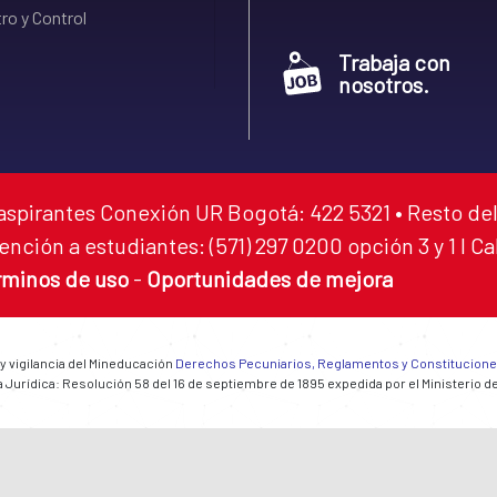
ro y Control
Trabaja con
nosotros.
aspirantes Conexión UR Bogotá: 422 5321 • Resto del
ención a estudiantes: (571) 297 0200 opción 3 y 1 I C
rminos de uso
-
Oportunidades de mejora
 y vigilancia del Mineducación
Derechos Pecuniarios, Reglamentos y Constitucion
 Jurídica: Resolución 58 del 16 de septiembre de 1895 expedida por el Ministerio d