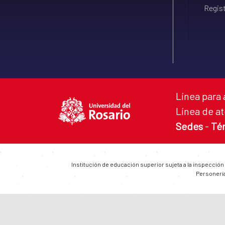
Regist
Línea para 
Línea de at
Sedes
-
Té
Institución de educación superior sujeta a la inspección
Personería