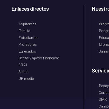
Enlaces directos
Nuestr
Aspirantes
Pregr
Familia
Posgr
Estudiantes
Educa
Profesores
Idiom
Egresados
Summe
Becas y apoyo financiero
CRAI
Servici
Sedes
UR media
Pasapo
Correo
SIAR
Campu