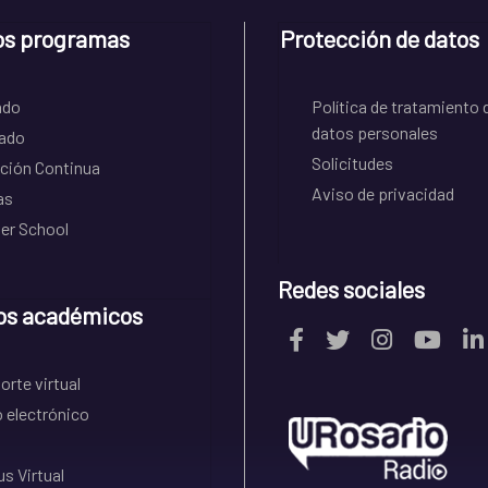
os programas
Protección de datos
ado
Política de tratamiento 
datos personales
ado
Solicitudes
ción Continua
Aviso de privacidad
as
r School
Redes sociales
os académicos
rte virtual
 electrónico
s Virtual