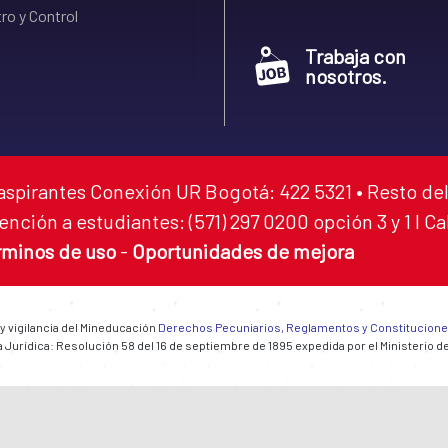
ro y Control
Trabaja con
nosotros.
aspirantes Conexión UR Bogotá: 422 5321 • Resto del
ención a estudiantes: (571) 297 0200 opción 3 y 1 I C
rminos de uso
-
Oportunidades de mejora
 y vigilancia del Mineducación
Derechos Pecuniarios, Reglamentos y Constitucion
 Jurídica: Resolución 58 del 16 de septiembre de 1895 expedida por el Ministerio d