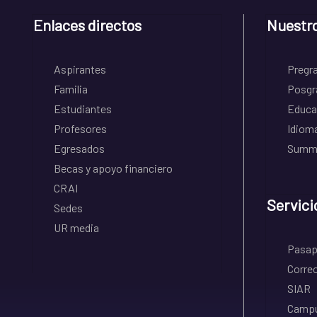
Enlaces directos
Nuestr
Aspirantes
Pregr
Familia
Posgr
Estudiantes
Educa
Profesores
Idiom
Egresados
Summe
Becas y apoyo financiero
CRAI
Servici
Sedes
UR media
Pasapo
Correo
SIAR
Campu