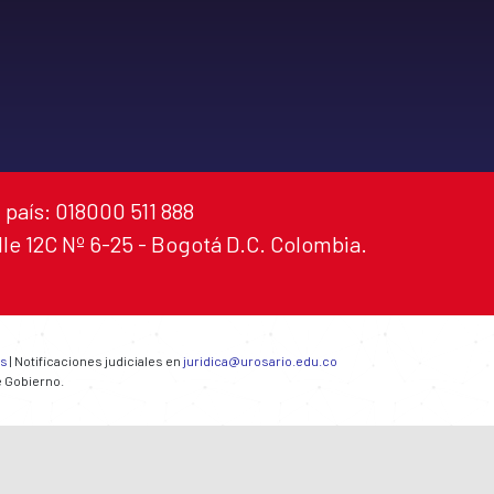
 país: 018000 511 888
alle 12C Nº 6-25 - Bogotá D.C. Colombia.
es
| Notificaciones judiciales en
juridica@urosario.edu.co
e Gobierno.