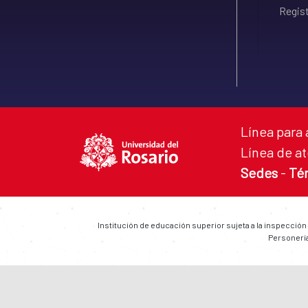
Regist
Línea para 
Línea de at
Sedes
-
Té
Institución de educación superior sujeta a la inspección
Personería