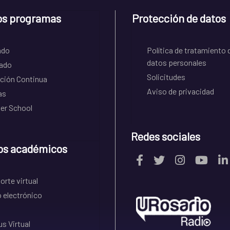
os programas
Protección de datos
ado
Política de tratamiento 
datos personales
ado
Solicitudes
ción Continua
Aviso de privacidad
as
r School
Redes sociales
os académicos
rte virtual
 electrónico
s Virtual