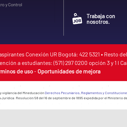
ro y Control
Trabaja con
nosotros.
aspirantes Conexión UR Bogotá: 422 5321 • Resto del
ención a estudiantes: (571) 297 0200 opción 3 y 1 I C
rminos de uso
-
Oportunidades de mejora
 y vigilancia del Mineducación
Derechos Pecuniarios, Reglamentos y Constitucion
 Jurídica: Resolución 58 del 16 de septiembre de 1895 expedida por el Ministerio d