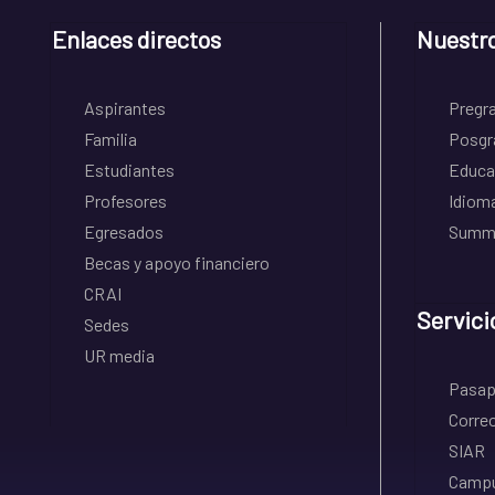
Enlaces directos
Nuestr
Aspirantes
Pregr
Familia
Posgr
Estudiantes
Educa
Profesores
Idiom
Egresados
Summe
Becas y apoyo financiero
CRAI
Servici
Sedes
UR media
Pasapo
Correo
SIAR
Campu