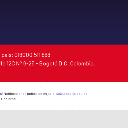
 país: 018000 511 888
alle 12C Nº 6-25 - Bogotá D.C. Colombia.
es
| Notificaciones judiciales en
juridica@urosario.edu.co
e Gobierno.