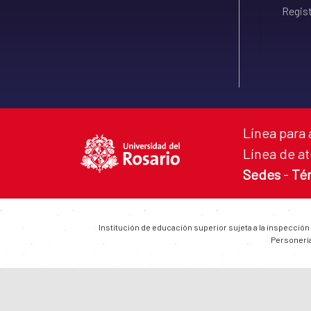
Regist
Línea para 
Línea de at
Sedes
-
Té
Institución de educación superior sujeta a la inspección
Personería