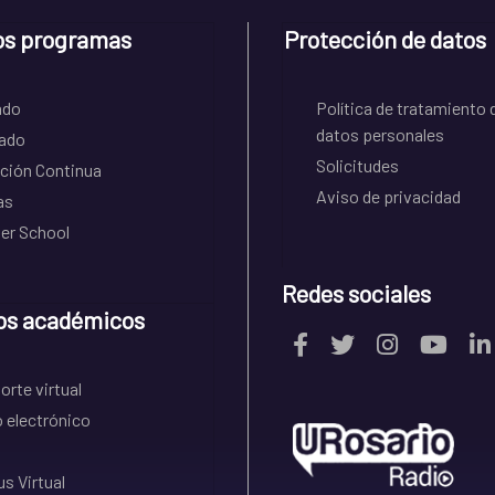
os programas
Protección de datos
ado
Política de tratamiento 
datos personales
ado
Solicitudes
ción Continua
Aviso de privacidad
as
r School
Redes sociales
os académicos
rte virtual
 electrónico
s Virtual