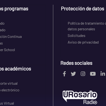
os programas
Protección de datos
ado
Política de tratamiento 
datos personales
ado
Solicitudes
ción Continua
Aviso de privacidad
as
r School
Redes sociales
os académicos
rte virtual
 electrónico
s Virtual