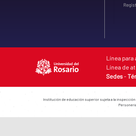
Regist
Línea para 
Línea de at
Sedes
-
Té
Institución de educación superior sujeta a la inspección
Personería