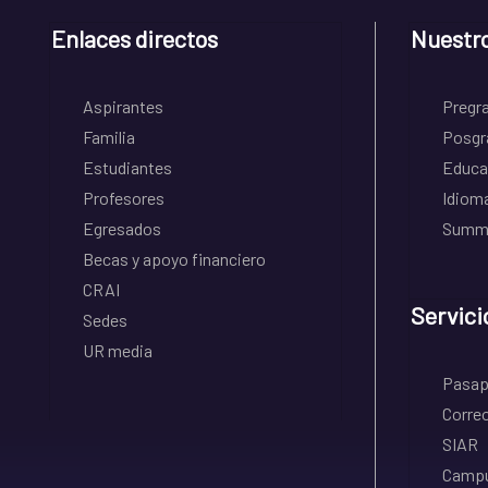
Enlaces directos
Nuestr
Aspirantes
Pregr
Familia
Posgr
Estudiantes
Educa
Profesores
Idiom
Egresados
Summe
Becas y apoyo financiero
CRAI
Servici
Sedes
UR media
Pasapo
Correo
SIAR
Campu