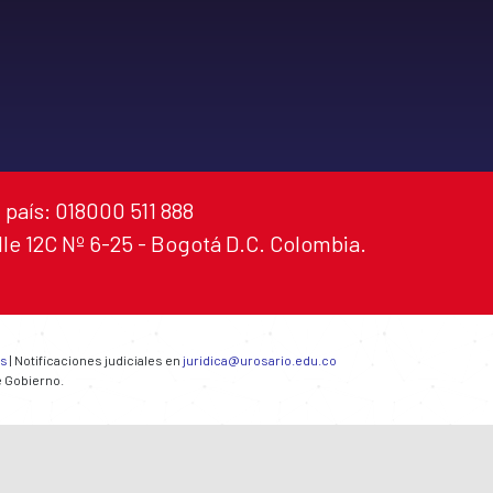
 país: 018000 511 888
alle 12C Nº 6-25 - Bogotá D.C. Colombia.
es
| Notificaciones judiciales en
juridica@urosario.edu.co
e Gobierno.