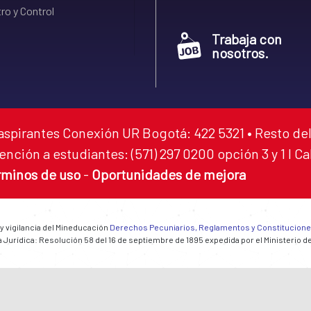
ro y Control
Trabaja con
nosotros.
aspirantes Conexión UR Bogotá: 422 5321 • Resto del
ención a estudiantes: (571) 297 0200 opción 3 y 1 I C
rminos de uso
-
Oportunidades de mejora
 y vigilancia del Mineducación
Derechos Pecuniarios, Reglamentos y Constitucion
 Jurídica: Resolución 58 del 16 de septiembre de 1895 expedida por el Ministerio d